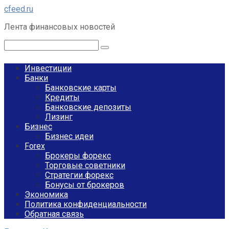
Перейти
cfeed.ru
к
Лента финансовых новостей
контенту
Поиск:
Инвестиции
Банки
Банковские карты
Кредиты
Банковские депозиты
Лизинг
Бизнес
Бизнес идеи
Forex
Брокеры форекс
Торговые советники
Стратегии форекс
Бонусы от брокеров
Экономика
Политика конфиденциальности
Обратная связь