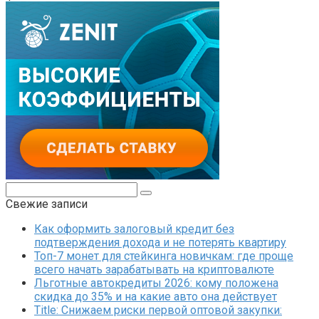
Поиск:
Свежие записи
Как оформить залоговый кредит без
подтверждения дохода и не потерять квартиру
Топ-7 монет для стейкинга новичкам: где проще
всего начать зарабатывать на криптовалюте
Льготные автокредиты 2026: кому положена
скидка до 35% и на какие авто она действует
Title: Снижаем риски первой оптовой закупки: