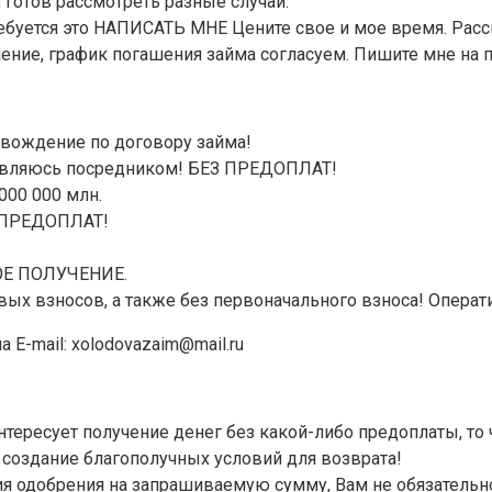
, готов рассмотреть разные случаи.
 требуется это НАПИСАТЬ МНЕ Цените свое и мое время. Ра
ние, график погашения займа согласуем. Пишите мне на поч
овождение по договору займа!
 являюсь посредником! БЕЗ ПРЕДОПЛАТ!
000 000 млн.
З ПРЕДОПЛАТ!
ОЕ ПОЛУЧЕНИЕ.
вых взносов, а также без первоначального взноса! Операт
 E-mail: xolodovazaim@mail.ru
сует получение денег без какой-либо предоплаты, то ч
создание благополучных условий для возврата!
ия одобрения на запрашиваемую сумму, Вам не обязательн