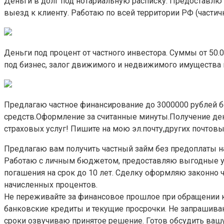
Деньги в долг под нотариальную расписку. Предоставлю
выезд к клиенту. Работаю по всей территории РФ (частичн
Деньги под процент от частного инвестора. Суммы от 50.
под бизнес, залог движимого и недвижимого имущества 
Предлагаю частное финансирование до 3000000 рублей бе
средств.Оформление за считанные минуты.Получение денег
страховых услуг! Пишите на мою эл.почту,других почтов
Предлагаю вам получить частный займ без предоплаты на
Работаю с личным бюджетом, предоставляю выгодные у
погашения на срок до 10 лет. Сделку оформляю законно 
начисленных процентов.
Не переживайте за финансовое прошлое при обращении ко
банковские кредиты и текущие просрочки. Не запрашив
сроки озвучиваю принятое решение. Готов обсудить вашу