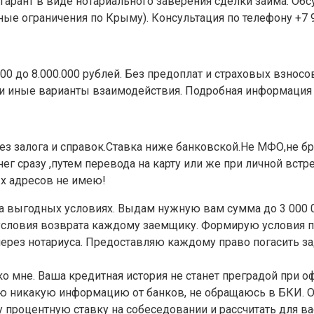
 гарант в виде нотариального заверения сделки займа. О
ые ограничения по Крыму). Консультация по телефону +7 92
000 до 8.000.000 рублей. Без предоплат и страховых взно
и иные варианты взаимодействия. Подробная информация п
з залога и справок.Ставка ниже банковской.Не МФО,не б
 сразу ,путем перевода на карту или же при личной встре
ых адресов не имею!
 выгодных условиях. Выдам нужную вам сумма до 3 000 00
словия возврата каждому заемщику. Формирую условия 
через нотариуса. Предоставляю каждому право погасить з
 мне. Ваша кредитная история не станет преградой при о
аю никакую информацию от банков, не обращаюсь в БКИ. 
 процентную ставку на собеседовании и рассчитать для в