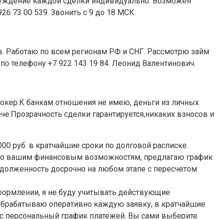
бсуждение каждой сделки индивидуально. Возможен
6 73 00 539. Звонить с 9 до 18 МСК.
сов. Работаю по всем регионам РФ и СНГ. Рассмотрю займ
о телефону +7 922 143 19 84. Леонид Валентинович.
рокер.К банкам отношения не имею, деньги из личных
че.Прозрачность сделки гарантируется,никаких взносов и
0 руб. в кратчайшие сроки по долговой расписке.
по вашим финансовым возможностям, предлагаю график
адолженность досрочно на любом этапе с пересчетом
формлении, я не буду учитывать действующие
Обрабатываю оперативно каждую заявку, в кратчайшие
ас персональный график платежей. Вы сами выберите