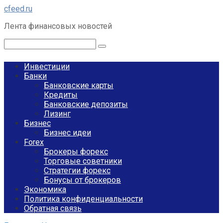
Перейти
cfeed.ru
к
Лента финансовых новостей
контенту
Поиск:
Инвестиции
Банки
Банковские карты
Кредиты
Банковские депозиты
Лизинг
Бизнес
Бизнес идеи
Forex
Брокеры форекс
Торговые советники
Стратегии форекс
Бонусы от брокеров
Экономика
Политика конфиденциальности
Обратная связь