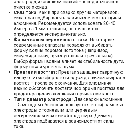
электрода, а слишком низкий – к недостаточной
очистке оксида.
Сила тока:
Как и при сварке других материалов,
сила тока подбирается в зависимости от толщины
алюминия. Рекомендуется использовать 20-40
Ампер на 1 мм толщины, но точный ток
определяется экспериментально.
Форма волны переменного тока:
Некоторые
современные аппараты позволяют выбирать
форму волны переменного тока (например,
синусоидальная, прямоугольная, треугольная).
Выбор формы волны влияет на стабильность дуги,
форму шва и уровень шума.
Предгаз и постгаз:
Предгаз защищает сварочную
ванну от атмосферного воздуха до начала сварки, а
постгаз – после ее окончания. Для алюминия
важно обеспечить достаточное время постгаза для
предотвращения окисления горячего металла.
Тип и диаметр электрода:
Для сварки алюминия
TIG методом обычно используются вольфрамовые
электроды с ториевым или цериевым
легированием и заточкой «под шар». Диаметр
электрода подбирается в зависимости от силы
тока.