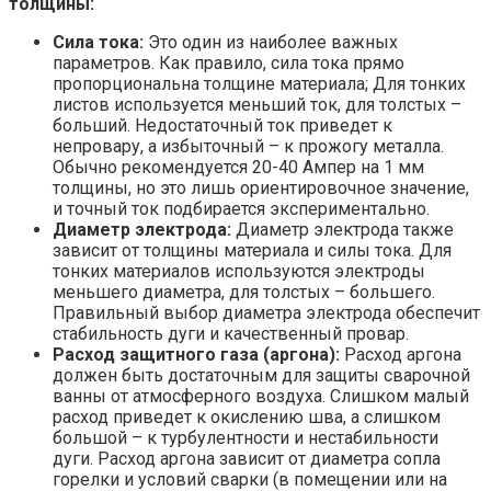
толщины:
Сила тока:
Это один из наиболее важных
параметров. Как правило, сила тока прямо
пропорциональна толщине материала; Для тонких
листов используется меньший ток, для толстых –
больший. Недостаточный ток приведет к
непровару, а избыточный – к прожогу металла.
Обычно рекомендуется 20-40 Ампер на 1 мм
толщины, но это лишь ориентировочное значение,
и точный ток подбирается экспериментально.
Диаметр электрода:
Диаметр электрода также
зависит от толщины материала и силы тока. Для
тонких материалов используются электроды
меньшего диаметра, для толстых – большего.
Правильный выбор диаметра электрода обеспечит
стабильность дуги и качественный провар.
Расход защитного газа (аргона):
Расход аргона
должен быть достаточным для защиты сварочной
ванны от атмосферного воздуха. Слишком малый
расход приведет к окислению шва, а слишком
большой – к турбулентности и нестабильности
дуги. Расход аргона зависит от диаметра сопла
горелки и условий сварки (в помещении или на