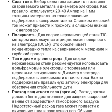
Сила тока:
Выбор силы тока зависит от толщины
свариваемого металла и диаметра электрода. Как
правило, используется 20-40 Ампер на 1 мм
толщины материала, но точное значение
подбирается экспериментально. Слишком высокий
ток может привести к прожогу, а слишком низкий
– к непровару.
Полярность:
Для сварки нержавеющей стали TIG
методом используется отрицательная полярность
на электроде (DCEN). Это обеспечивает
концентрацию тепла на свариваемом материале и
глубокий провар.
Тип и диаметр электрода:
Для сварки
нержавеющей стали рекомендуется использовать
вольфрамовые электроды с ториевым или
цериевым легированием. Диаметр электрода
подбирается в зависимости от силы тока. Важно
поддерживать правильную заточку электрода для
обеспечения стабильности дуги.
Расход защитного газа (аргона):
Расход аргона
должен быть достаточным для защиты сварочной
ванны от воздействия атмосферного воздуха.
Недостаточный расход газа может привести к
окислению шва и появлению пор. Обычно