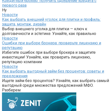
Кредитный брокер: получить одобрение кредита с
первого раза
Ну
Новости
Как выбрать внешний уголок для плитки и профиль:
защита, монтаж, дизайн
Выбор внешнего уголка для плитки — ключ к
долговечности и эстетике. Узнайте, как правильно
Новости
Ошибки при выборе брокера: проверьте лицензию и
репутацию
Избегите ошибок при выборе брокера и защитите
инвестиции! Узнайте, как проверить лицензию,
репутацию компании
Новости
Как выбрать выгодный займ без процентов: советы и
предложения
Ищете займ без процентов? Узнайте, как выбрать самый
выгодный среди множества предложений МФО.
Разберем