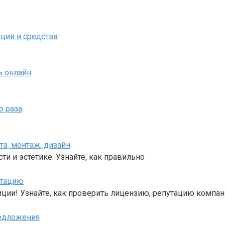
иции и средства
ь онлайн
о раза
та, монтаж, дизайн
и и эстетике. Узнайте, как правильно
утацию
иции! Узнайте, как проверить лицензию, репутацию компа
редложения