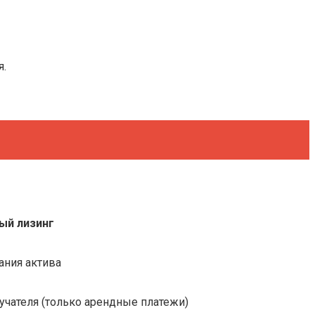
я.
ый лизинг
ания актива
учателя (только арендные платежи)