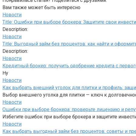
Понравилась статья? Поделиться с друзьями:
Вам также может быть интересно
Новости
Title: Ошибки при выборе брокера: Защитите свои инвест
Description:
Новости
Title: Выгодный займ без процентов: как найти и оформит
Description:
Новости
Кредитный брокер: получить одобрение кредита с первог
Ну
Новости
Как выбрать внешний уголок для плитки и профиль: защи
Выбор внешнего уголка для плитки — ключ к долговечност
Новости
Ошибки при выборе брокера: проверьте лицензию и реп
Избегите ошибок при выборе брокера и защитите инвест
Новости
Как выбрать выгодный займ без процентов: советы и п