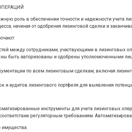
 ОПЕРАЦИЙ
жную роль в обеспечении точности и надежности учета ли
сса‚ начиная от одобрения лизинговой сделки и заканчива
ючают:
остей между сотрудниками‚ участвующими в лизинговых о
лжны быть авторизованы и одобрены уполномоченными лиц
кументации по всем лизинговым сделкам‚ включая лизинг
к и аудитов лизингового портфеля для выявления потенц
оматизированные инструменты для учета лизинговых опер
 соответствие регуляторным требованиям. Автоматизиров
 имущества.