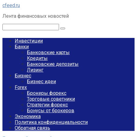
Перейти
cfeed.ru
к
Лента финансовых новостей
контенту
Поиск:
Инвестиции
Банки
Банковские карты
Кредиты
Банковские депозиты
Лизинг
Бизнес
Бизнес идеи
Forex
Брокеры форекс
Торговые советники
Стратегии форекс
Бонусы от брокеров
Экономика
Политика конфиденциальности
Обратная связь