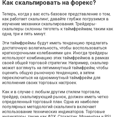
Как скальпировать на форекс?
Теперь, когда у вас есть базовое представление о том,
как работает скальпинг, давайте глубже погрузимся в
изучение механики скальпирования. Трейдеры-
скальперы склонны тяготеть к таймфреймам, таким как
одна, три и пять минут.
Эти таймфреймы будут иметь тенденцию предлагать
достаточную волатильность, чтобы воспользоваться
краткосрочными колебаниями цен. Иногда трейдеры
используют комбинацию этих таймфреймов в рамках
своей общей торговой стратегии. Например, скальпер
может взглянуть на пятиминутный таймфрейм, чтобы
оценить общую рыночную тенденцию, а затем
переключиться на одноминутный таймфрейм для
исполнения своих торговых настроек.
Как и в случае с любым другим стилем торговли,
трейдер, скальпирующий рынок, должен иметь четко
определенный торговый план. Одна из наиболее
популярных методологий скальпинга включает
использование технических индикаторов. Торговые
индикаторы, такие как ADX, Стохастик, Моментум и RSI