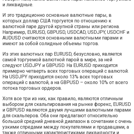
и ликвидные.
И это традиционно основные валютные пары, в
которых доллар США торгуется по отношению к
валютной паре другой крупной страны или региона.
Например, EURUSD, GBPUSD, USDCAD, USDJPY, USDCHF и
AUDUSD считаются основными валютными парами и
имеют за собой солидные объемы торгов.
Из этих валютных пар EURUSD, безусловно, является
самой торгуемой валютной парой в мире, за ней
следуют USDJPY и GBPUSD. На EURUSD приходится
примерно четверть всех торговых операций с валютой.
На USDJPY приходится около 13% всех торговых
операций с валютой, а на GBPUSD – около 10% от всего
потока торговых ордеров.
Хотя все три из них, как правило, являются отличным
выбором для скальпирования на рынке форекс, EURUSD
и GBPUSD являются двумя лучшими валютными парами
для скальперов. Оба они предлагают относительно
большой средний дневной диапазон в сочетании с очень
узкими спредами между покупателями и продавцами, а
также отличными характеристиками ликвидности и