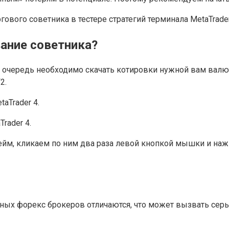
оргового советника в тестере стратегий терминала MetaTrad
вание советника?
 очередь необходимо скачать котировки нужной вам валют
2.
rader 4.
м, кликаем по ним два раза левой кнопкой мышки и наж
азных форекс брокеров отличаются, что может вызвать сер