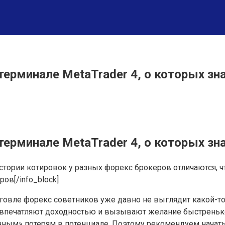
 терминале MetaTrader 4, о которых з
терминале MetaTrader 4, о которых зн
во истории котировок у разных форекс брокеров отличаются
ов[/info_block]
рговле форекс советников уже давно не выглядит какой-т
впечатляют доходностью и вызывают желание быстренько з
нным» потерям в потенциале. Поэтому рекомендуем начать 