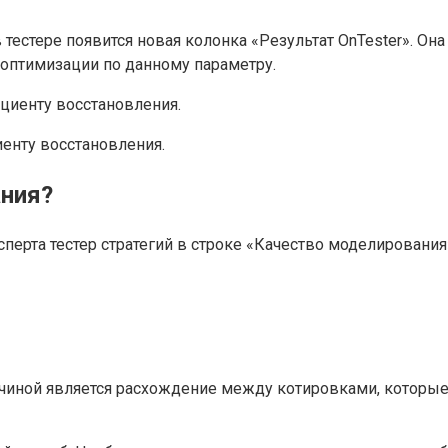
 тестере появится новая колонка «Результат OnTester». 
 оптимизации по данному параметру.
иенту восстановления.
ания?
эксперта тестер стратегий в строке «Качество моделировани
ичиной является расхождение между котировками, которые