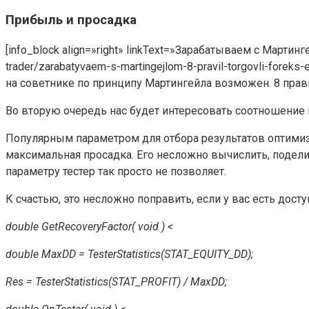
Прибыль и просадка
[info_block align=»right» linkText=»Зарабатываем с Мартин
trader/zarabatyvaem-s-martingejlom-8-pravil-torgovli-foreks
на советнике по принципу Мартингейла возможен. 8 правил
Во вторую очередь нас будет интересовать соотношение 
Популярным параметром для отбора результатов оптимиз
максимальная просадка. Его несложно вычислить, подели
параметру тестер так просто не позволяет.
К счастью, это несложно поправить, если у вас есть дос
double GetRecoveryFactor( void ) <
double MaxDD = TesterStatistics(STAT_EQUITY_DD);
Res = TesterStatistics(STAT_PROFIT) / MaxDD;