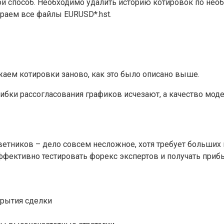
той способ. Необходимо удалить историю котировок по не
ираем все файлы EURUSD*.hst.
жаем котировки заново, как это было описано выше.
бки рассогласования графиков исчезают, а качество моде
етников – дело совсем несложное, хотя требует больших в
 эффективно тестировать форекс экспертов и получать при
крытия сделки