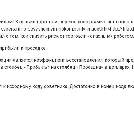
гейлом! 8 правил торговли форекс экспертами с повышенным р
-ekspertami-s-povyshennym-riskom.html» imageUrl=»http://files
 о том, как снизить риск от торговли «опасным» роботом.[
прибыли к просадке.
ации является коэффициент восстановления, который пред
в столбец «Прибыль» на столбец «Просадка» в долларах. Н
туп к исходному коду советника. Достаточно в конец кода 