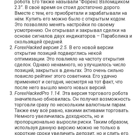
робота. Его также называли “Форекс Взломщиком
2.3”. В своё время он стоил достаточно дорого.
Вместе с тем, его приобретали и зарабатывали на
нём. Купить его можно было с открытым кодом.
Это позволяло менять настройки по своему
усмотрению. Он открывал и закрывал сделки на
основе сигналов двух индикаторов – Параболика и
скользящей средней.
Forex
Hacked версия 2.5.
В его новой версии
открытие позиций подверглись некой
оптимизации. Это повлияло на частоту открытия
сделок. Однако ненамного, но улучшилось число
позиций, закрытых в деньгах. Это очень сильно
повисло рейтинг этого советника. Его удачно
применяют и сегодня, несмотря на тот факт, что
после него вышло много новых версий.
Forex
Hacked
Pro 1.14.
Эта версия торгового робота
значительно обновилась. Он получил возможность
торговли сразу по нескольким валютным парам.
Также ему всё равно, какими активами торговать.
Немного увеличилась доходность, но и
пропорционально выросли риски. Таким образом,
используя данную версию можно не только в
короткие сроки увеличить депозит, но и слить его.