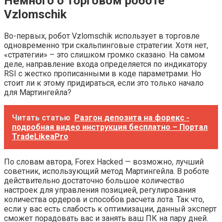
Немного о торговом роботе
Vzlomschik
Во-первых, робот Vzlomschik использует в торговле
одновременно три скальпинговые стратегии. Хотя нет,
«cтратегии» – это слишком громко сказано. На самом
деле, направление входа определяется по индикатору
RSI с жестко прописанными в коде параметрами. Но
стоит ли к этому придираться, если это только начало
для Мартингейла?
Читать статью
Разгон депозита на форекс -
подробная видео инструкция бесплатно – Портал
TradeLikeaPro
По словам автора, Forex Hacked — возможно, лучший
советник, использующий метод Мартингейла. В роботе
действительно достаточно большое количество
настроек для управления позицией, регулирования
количества ордеров и способов расчета лота. Так что,
если у вас есть слабость к оптимизации, данный эксперт
сможет порадовать вас и занять ваш ПК на пару дней.