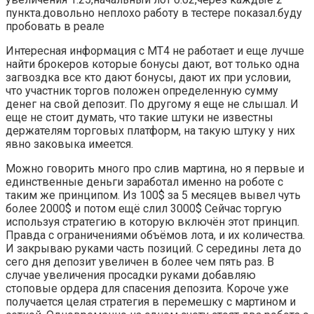
пункта.довольно неплохо работу в тестере показал.буду
пробовать в реале
Интересная информация с МТ4 не работает и еще лучше
найти брокеров которые бонусы дают, вот только одна
загвоздка все кто дают бонусы, дают их при условии,
что участник торгов положен определенную сумму
денег на свой депозит. По другому я еще не слышал. И
еще не стоит думать, что такие штуки не известны
держателям торговых платформ, на такую штуку у них
явно заковыка имеется.
Можно говорить много про слив мартина, но я первые и
единственные деньги заработал именно на роботе с
таким же принципом. Из 100$ за 5 месяцев вывел чуть
более 2000$ и потом ещё слил 3000$ Сейчас торгую
используя стратегию в которую включён этот принцип.
Правда с ограничениями объёмов лота, и их количества.
И закрываю руками часть позиций. С середины лета до
сего дня депозит увеличен в более чем пять раз. В
случае увеличения просадки руками добавляю
стоповые ордера для спасения депозита. Короче уже
получается целая стратегия в перемешку с мартином и