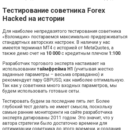
Тестирование советника Forex
Hacked на истории
Для наиболее непредвзятого тестирования советника
«Взломщик» постараемся максимально придерживаться
стандартных авторских настроек. В наличии у нас
имеется терминал MT4 с историей от MetaQuotes, а
также демо счет на
10 000
с кредитным плечом
1:100
.
Разработчик торгового эксперта настаивает на
использовании
таймфрейма H1
(учитывая жестко
заданные параметры – весьма оправданно) и
рекомендует пару GBPUSD, как наиболее оптимальную.
Так как у советника много входных параметров, мы
будем использовать готовые сеты.
Тестировать будем за последние пять лет. Более
глубокий тест делать не имеет смысла, поскольку
самые ранние мониторинги на сайте разработчика
эксперта датированы 2011 годом. Это значит, что у
автора стратегии было достаточно времени для
оптимизации советника до этого времени, и создания