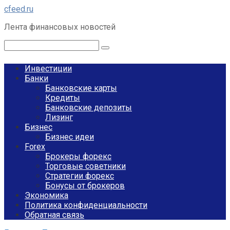
Перейти
cfeed.ru
к
Лента финансовых новостей
контенту
Поиск:
Инвестиции
Банки
Банковские карты
Кредиты
Банковские депозиты
Лизинг
Бизнес
Бизнес идеи
Forex
Брокеры форекс
Торговые советники
Стратегии форекс
Бонусы от брокеров
Экономика
Политика конфиденциальности
Обратная связь