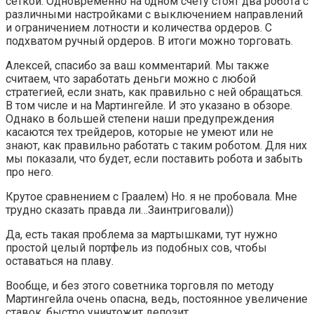
сеткой. Одновременно на одном счету стоят два робота с
различными настройками с выключением направлений
и ограничением лотности и количества ордеров. С
подхватом ручный ордеров. В итоги можно торговать.
Алексей, спасибо за ваш комментарий. Мы также
считаем, что заработать деньги можно с любой
стратегией, если знать, как правильно с ней обращаться.
В том числе и на Мартингейле. И это указано в обзоре.
Однако в большей степени наши предупреждения
касаются тех трейдеров, которые не умеют или не
знают, как правильно работать с таким роботом. Для них
мы показали, что будет, если поставить робота и забыть
про него.
Крутое сравнением с Граалем) Но. я не пробовала. Мне
трудно сказать правда ли…Заинтриговали))
Да, есть такая проблема за мартышками, тут нужно
простой целый портфель из подобных сов, чтобы
оставаться на плаву.
Вообще, и без этого советника торговля по методу
Мартингейла очень опасна, ведь, постоянное увеличение
ставок, быстро уничтожит депозит.