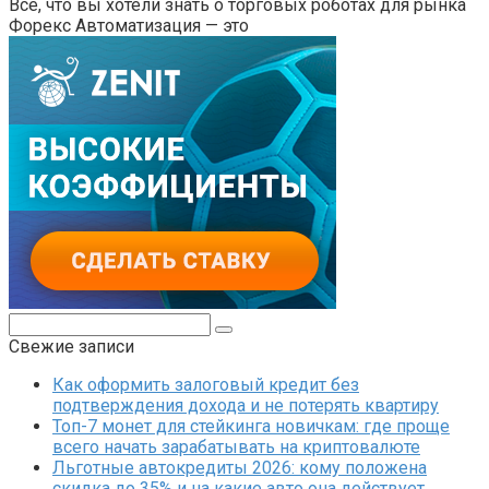
Всё, что вы хотели знать о торговых роботах для рынка
Форекс Автоматизация — это
Поиск:
Свежие записи
Как оформить залоговый кредит без
подтверждения дохода и не потерять квартиру
Топ-7 монет для стейкинга новичкам: где проще
всего начать зарабатывать на криптовалюте
Льготные автокредиты 2026: кому положена
скидка до 35% и на какие авто она действует