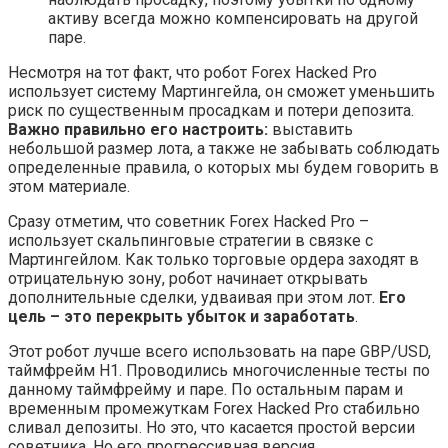
активу всегда можно компенсировать на другой
паре.
Несмотря на тот факт, что робот Forex Hacked Pro
использует систему Мартингейла, он сможет уменьшить
риск по существенным просадкам и потери депозита.
Важно правильно его настроить:
выставить
небольшой размер лота, а также не забывать соблюдать
определенные правила, о которых мы будем говорить в
этом материале.
Сразу отметим, что советник Forex Hacked Pro –
использует скальпинговые стратегии в связке с
Мартингейлом. Как только торговые ордера заходят в
отрицательную зону, робот начинает открывать
дополнительные сделки, удваивая при этом лот.
Его
цель – это перекрыть убыток и заработать
.
Этот робот лучше всего использовать на паре GBP/USD,
таймфрейм Н1. Проводились многочисленные тесты по
данному таймфрейму и паре. По остальным парам и
временным промежуткам Forex Hacked Pro стабильно
сливал депозиты. Но это, что касается простой версии
советника. Но его прогрессивная версия