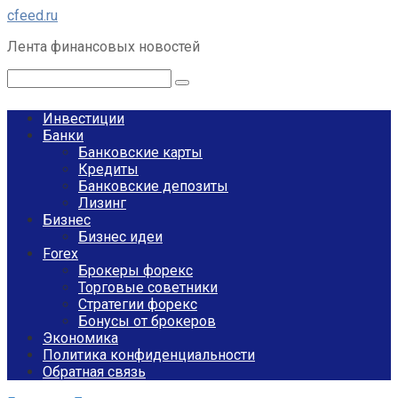
Перейти
cfeed.ru
к
Лента финансовых новостей
контенту
Поиск:
Инвестиции
Банки
Банковские карты
Кредиты
Банковские депозиты
Лизинг
Бизнес
Бизнес идеи
Forex
Брокеры форекс
Торговые советники
Стратегии форекс
Бонусы от брокеров
Экономика
Политика конфиденциальности
Обратная связь