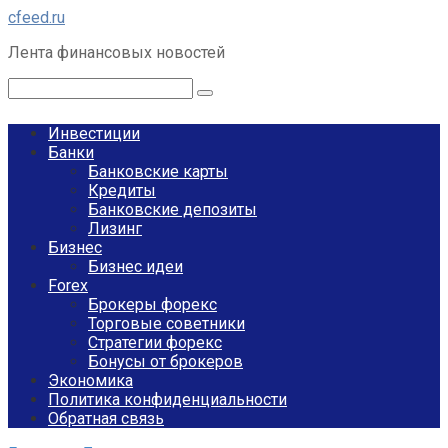
Перейти
cfeed.ru
к
Лента финансовых новостей
контенту
Поиск:
Инвестиции
Банки
Банковские карты
Кредиты
Банковские депозиты
Лизинг
Бизнес
Бизнес идеи
Forex
Брокеры форекс
Торговые советники
Стратегии форекс
Бонусы от брокеров
Экономика
Политика конфиденциальности
Обратная связь