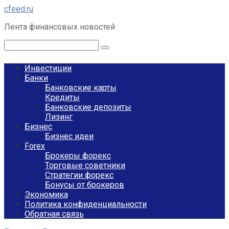
Перейти
cfeed.ru
к
Лента финансовых новостей
контенту
Поиск:
Инвестиции
Банки
Банковские карты
Кредиты
Банковские депозиты
Лизинг
Бизнес
Бизнес идеи
Forex
Брокеры форекс
Торговые советники
Стратегии форекс
Бонусы от брокеров
Экономика
Политика конфиденциальности
Обратная связь