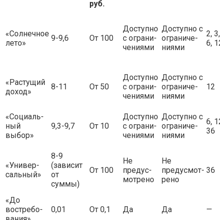
руб.
Доступно
Доступно с
«Солнечное
2, 3,
9-9,6
От 100
с ограни-
ограниче-
лето»
6, 1
чениями
ниями
Доступно
Доступно с
«Растущий
8-11
От 50
с ограни-
ограниче-
12
доход»
чениями
ниями
«Социаль-
Доступно
Доступно с
6, 1
ный
9,3-9,7
От 10
с ограни-
ограниче-
36
выбор»
чениями
ниями
8-9
Не
Не
«Универ-
(зависит
От 100
предус-
предусмот-
36
сальный»
от
мотрено
рено
суммы)
«До
востребо-
0,01
От 0,1
Да
Да
—
вания»