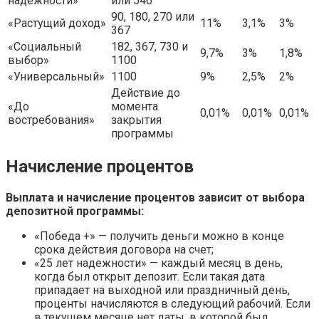
надежности»
или 546
90, 180, 270 или
«Растущий доход»
11%
3,1%
3%
367
«Социальный
182, 367, 730 и
9,7%
3%
1,8%
выбор»
1100
«Универсальный»
1100
9%
2,5%
2%
Действие до
«До
момента
0,01%
0,01%
0,01%
востребования»
закрытия
программы
Начисление процентов
Выплата и начисление процентов зависит от выбора
депозитной программы:
«Победа +» — получить деньги можно в конце
срока действия договора на счет;
«25 лет надежности» — каждый месяц в день,
когда был открыт депозит. Если такая дата
припадает на выходной или праздничный день,
проценты начисляются в следующий рабочий. Если
в текущем месяце нет даты, в которой был