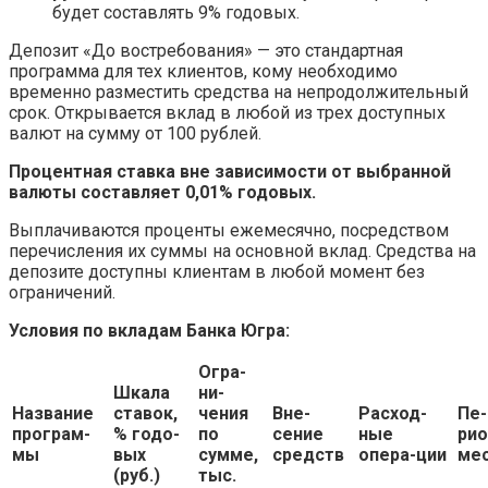
будет составлять 9% годовых.
Депозит «До востребования» — это стандартная
программа для тех клиентов, кому необходимо
временно разместить средства на непродолжительный
срок. Открывается вклад в любой из трех доступных
валют на сумму от 100 рублей.
Процентная ставка вне зависимости от выбранной
валюты составляет 0,01% годовых.
Выплачиваются проценты ежемесячно, посредством
перечисления их суммы на основной вклад. Средства на
депозите доступны клиентам в любой момент без
ограничений.
Условия по вкладам Банка Югра:
Огра-
Шкала
ни-
Название
ставок,
чения
Вне-
Расход-
Пе-
програм-
% годо-
по
сение
ные
рио
мы
вых
сумме,
средств
опера-ции
мес
(руб.)
тыс.