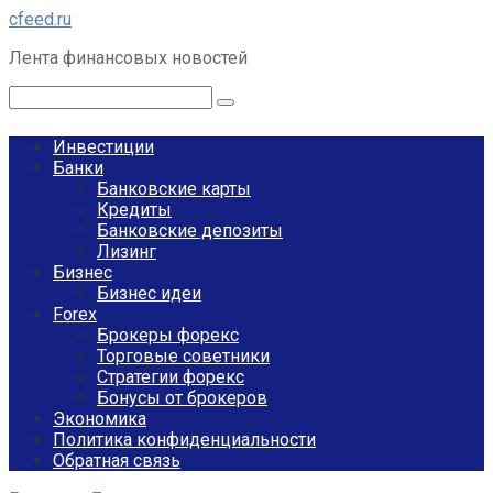
Перейти
cfeed.ru
к
Лента финансовых новостей
контенту
Поиск:
Инвестиции
Банки
Банковские карты
Кредиты
Банковские депозиты
Лизинг
Бизнес
Бизнес идеи
Forex
Брокеры форекс
Торговые советники
Стратегии форекс
Бонусы от брокеров
Экономика
Политика конфиденциальности
Обратная связь