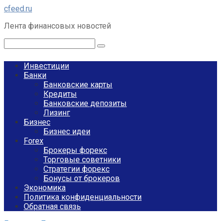
Перейти
cfeed.ru
к
Лента финансовых новостей
контенту
Поиск:
Инвестиции
Банки
Банковские карты
Кредиты
Банковские депозиты
Лизинг
Бизнес
Бизнес идеи
Forex
Брокеры форекс
Торговые советники
Стратегии форекс
Бонусы от брокеров
Экономика
Политика конфиденциальности
Обратная связь