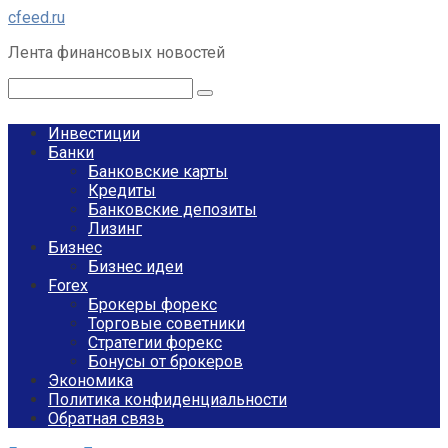
Перейти
cfeed.ru
к
Лента финансовых новостей
контенту
Поиск:
Инвестиции
Банки
Банковские карты
Кредиты
Банковские депозиты
Лизинг
Бизнес
Бизнес идеи
Forex
Брокеры форекс
Торговые советники
Стратегии форекс
Бонусы от брокеров
Экономика
Политика конфиденциальности
Обратная связь