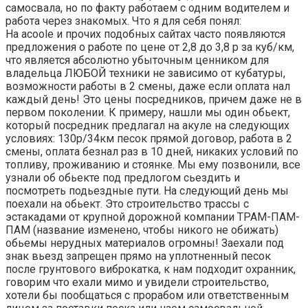
самосвала, но по факту работаем с одним водителем и
работа через знакомых. Что я для себя понял:
На acoole и прочих подобных сайтах часто появляются
предложения о работе по цене от 2,8 до 3,8 р за куб/км,
что является абсолютно убыточным ценником для
владельца ЛЮБОЙ техники не зависимо от кубатуры,
возможности работы в 2 смены, даже если оплата нал
каждый день! Это цены посредников, причем даже не в
первом поколении. К примеру, нашли мы один обьект,
который посредник предлагал на акуле на следующих
условиях: 130р/34км песок прямой договор, работа в 2
смены, оплата безнал раз в 10 дней, никаких условий по
топливу, проживанию и стоянке. Мы ему позвонили, все
узнали об обьекте под предлогом сьездить и
посмотреть подьездные пути. На следующий день мы
поехали на обьект. Это строительство трассы с
эстакадами от крупной дорожной компании ТРАМ-ПАМ-
ПАМ (название изменено, чтобы никого не обижать)
обьемы нерудных материалов огромны! Заехали под
знак вьезд запрещен прямо на уплотненный песок
после грунтового виброкатка, к нам подходит охранник,
говорим что ехали мимо и увидели строительство,
хотели бы пообщаться с прорабом или ответственным