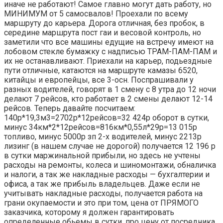
иначе не работают! Самое главно могут дать работу, но
МИНИМУМ от 5 самосвалов! Проехали по всему
маршруту до карьера. Дорога отличная, без пробок, в
середине маршрута пост гаи и весовой контроль, но
заметили что все машины едущие на встречу имеют на
лобовом стекле бумажку с надписью ТРАМ-ПАМ-ПАМ и
их не останавливают. Приехали на карьер, подьездные
пути отличные, катаются на маршруте камазы 6520,
китайцы и европейцы, все 3-осн. Поспрашивали у
разных водителей, говорят в 1 смену с 8 утра до 12 ночи
делают 7 рейсов, кто работает в 2 смены делают 12-14
рейсов. Теперь давайте посчитаем:
140р*19,3м3=2702р*12рейсов=32 424р оборот в сутки,
минус 34км*2*12рейсов=816км*0,55л*29р=13 015р
топливо, минус 5000р зп 2-х водителей, минус 2213р
лизинг (в нашем случае не дорогой) получается 12 196 р
в сутки маржинальной прибыли, но здесь не учтены
расходы на ремонты, колеса и шиномонтажи, обналичка
и налоги, а так же накладные расходы — бухгалтерии и
офиса, а так же прибыль владельцев. Даже если не
учитывать накладные расходы, получается работа на
грани окупаемости и это при том, цена от ПРЯМОГО
заказчика, которому я должен гарантировать
определенные обьемы в сутки, про цену от посредника