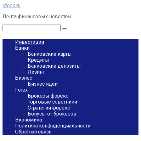
Перейти
cfeed.ru
к
Лента финансовых новостей
контенту
Поиск:
Инвестиции
Банки
Банковские карты
Кредиты
Банковские депозиты
Лизинг
Бизнес
Бизнес идеи
Forex
Брокеры форекс
Торговые советники
Стратегии форекс
Бонусы от брокеров
Экономика
Политика конфиденциальности
Обратная связь