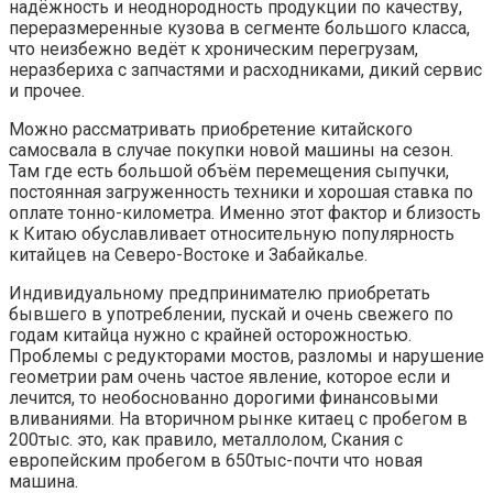
надёжность и неоднородность продукции по качеству,
переразмеренные кузова в сегменте большого класса,
что неизбежно ведёт к хроническим перегрузам,
неразбериха с запчастями и расходниками, дикий сервис
и прочее.
Можно рассматривать приобретение китайского
самосвала в случае покупки новой машины на сезон.
Там где есть большой объём перемещения сыпучки,
постоянная загруженность техники и хорошая ставка по
оплате тонно-километра. Именно этот фактор и близость
к Китаю обуславливает относительную популярность
китайцев на Северо-Востоке и Забайкалье.
Индивидуальному предпринимателю приобретать
бывшего в употреблении, пускай и очень свежего по
годам китайца нужно с крайней осторожностью.
Проблемы с редукторами мостов, разломы и нарушение
геометрии рам очень частое явление, которое если и
лечится, то необоснованно дорогими финансовыми
вливаниями. На вторичном рынке китаец с пробегом в
200тыс. это, как правило, металлолом, Скания с
европейским пробегом в 650тыс-почти что новая
машина.