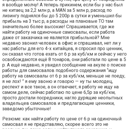
я вообще молчу! А теперь прикинем, если бы у нас был
не китаец за 2,2 млн р, а MAN за 5 млн р, расход по
лизингу поднялся бы до 5 200р в сутки и уменьшил бы
прибыль на 3 тыс р, а расходы на плановые ТО там
значительно более высокие! Спрашивается, где же
найти работу на одиночные самосвалы, если работа
даже от заказчика не является прибыльной? Мне
недавно звонил человек в офис и спрашивал, нет ли у
нас работы для его 4-х китайцев, я спросил про ценник,
он сказал что готов ехать от 6 р за куб/км и сейчас у него
освобождаются ещё 8 тонаров, они работали по цене в 5
р. А ещё недавно, я увидел сообщение на акуле о поиске
работы для самосвалов подобного содержания “ищу
работу на самосвалы от 6 р за куб/км, меньше не поеду,
я не лох! ” я ему звоню и говорю — ну ты молодец,
респект и все такое, а он отвечает, я работу не ищу на
самом деле, сейчас работаю по цене 6,5р за куб/км,
просто достали посредники, нагло дурящие неопытных
владельцев самосвалов и предлагающие ценники,
заведомо убыточные!
Резюме: как найти работу по цене от 6 р на одиночный
самосвал я не представляю, скорее всего это не