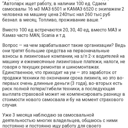
“Автопарк ищет работу, в наличии 100 ед. Сдаем
самосвалы 16 м3 МАЗ 6501 и КАМАЗ 6520 с экипажем 2
человека на машину цена 240тыс нал 260 тыс руб
безнал. в месяц. Топливо, проживание ваше. ”
Вместо 100 ед встречаются 20, 30, 40 ед, вместо МАЗ и
Камаз часто MAN, Scania и т.д.
Вопрос — на чем зарабатывают такие организации? Ведь
они тратят большие средства на первоначальные
взносы в лизинговые компании, на з/п 2-х водителей на
машину и ежемесячные лизинговые платежи, налоги, не
говоря о текущих ремонтах и шиномонтажах.
Единственное, что приходит на ум — это заработок от
продажи техники по окончании срока лизинга, но это во-
первых очень длинные деньги (3 года), во-вторых есть
риск полной потери/гибели техники, а последующая
выплата страховой может не компенсировать разницу в
стоимости нового самосвала и бу на момент страхового
случая.
Уже 3 месяца наблюдаю за самосвальной
деятельностью многих владельцев, общаюсь с ними
постоянно и постоянно ищу работу для своего