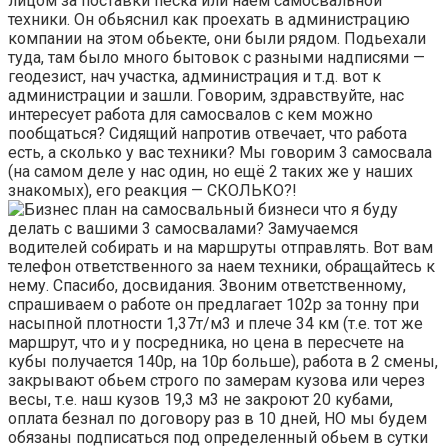
лицом за поставки песка или наем самосвальной
техники. Он обьяснил как проехать в администрацию
компании на этом обьекте, они были рядом. Подьехали
туда, там было много бытовок с разными надписями —
геодезист, нач участка, администрация и т.д. вот к
администрации и зашли. Говорим, здравствуйте, нас
интересует работа для самосвалов с кем можно
пообщаться? Сидящий напротив отвечает, что работа
есть, а сколько у вас техники? Мы говорим 3 самосвала
(на самом деле у нас один, но ещё 2 таких же у наших
знакомых), его реакция — СКОЛЬКО?!
и что я буду
делать с вашими 3 самосвалами? Замучаемся
водителей собирать и на маршруты отправлять. Вот вам
телефон ответственного за наем техники, обращайтесь к
нему. Спасибо, досвидания. Звоним ответственному,
спрашиваем о работе он предлагает 102р за тонну при
насыпной плотности 1,37т/м3 и плече 34 км (т.е. тот же
маршрут, что и у посредника, но цена в пересчете на
кубы получается 140р, на 10р больше), работа в 2 смены,
закрывают обьем строго по замерам кузова или через
весы, т.е. наш кузов 19,3 м3 не закроют 20 кубами,
оплата безнал по договору раз в 10 дней, НО мы будем
обязаны подписаться под определенный обьем в сутки