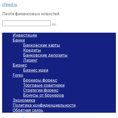
Перейти
cfeed.ru
к
Лента финансовых новостей
контенту
Поиск:
Инвестиции
Банки
Банковские карты
Кредиты
Банковские депозиты
Лизинг
Бизнес
Бизнес идеи
Forex
Брокеры форекс
Торговые советники
Стратегии форекс
Бонусы от брокеров
Экономика
Политика конфиденциальности
Обратная связь