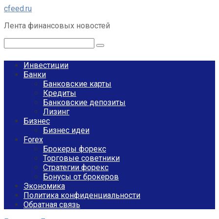
Перейти
cfeed.ru
к
Лента финансовых новостей
контенту
Поиск:
Инвестиции
Банки
Банковские карты
Кредиты
Банковские депозиты
Лизинг
Бизнес
Бизнес идеи
Forex
Брокеры форекс
Торговые советники
Стратегии форекс
Бонусы от брокеров
Экономика
Политика конфиденциальности
Обратная связь