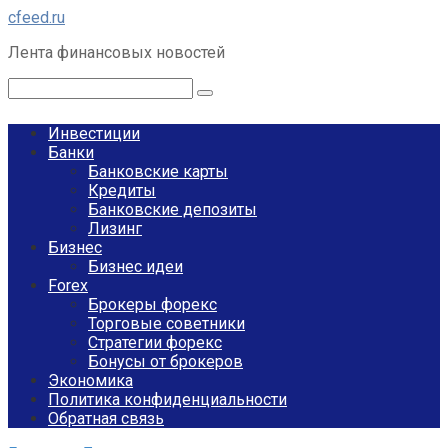
Перейти
cfeed.ru
к
Лента финансовых новостей
контенту
Поиск:
Инвестиции
Банки
Банковские карты
Кредиты
Банковские депозиты
Лизинг
Бизнес
Бизнес идеи
Forex
Брокеры форекс
Торговые советники
Стратегии форекс
Бонусы от брокеров
Экономика
Политика конфиденциальности
Обратная связь