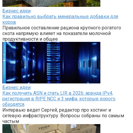
Бизнес идеи
Как правильно выбрать минеральные добавки для
коров
Правильное составление рациона крупного рогатого
скота напрямую влияет на показатели молочной
продуктивности и общее
Бизнес идеи
Как получить ASN и стать LIR в 2026: аренда IPv4,
регистрация в RIPE NCC и 3 мифа, которые дорого
обходятся
Интервью ведет Сергей, редактор про хостинг и
сетевую инфраструктуру. Вопросы собраны по самым
частым