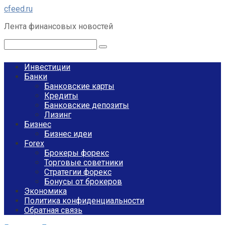
Перейти
cfeed.ru
к
Лента финансовых новостей
контенту
Поиск:
Инвестиции
Банки
Банковские карты
Кредиты
Банковские депозиты
Лизинг
Бизнес
Бизнес идеи
Forex
Брокеры форекс
Торговые советники
Стратегии форекс
Бонусы от брокеров
Экономика
Политика конфиденциальности
Обратная связь