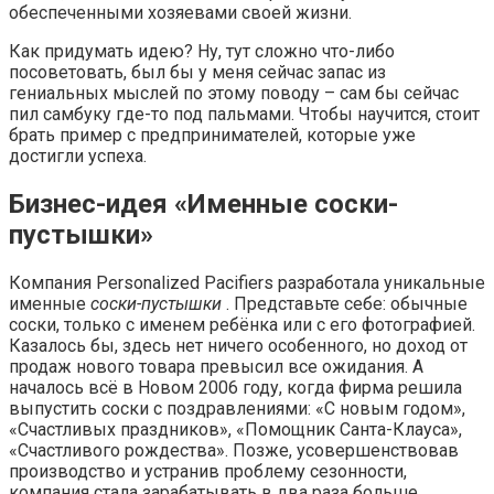
обеспеченными хозяевами своей жизни.
Как придумать идею? Ну, тут сложно что-либо
посоветовать, был бы у меня сейчас запас из
гениальных мыслей по этому поводу – сам бы сейчас
пил самбуку где-то под пальмами. Чтобы научится, стоит
брать пример с предпринимателей, которые уже
достигли успеха.
Бизнес-идея «Именные соски-
пустышки»
Компания Personalized Pacifiers разработала уникальные
именные
соски-пустышки
. Представьте себе: обычные
соски, только с именем ребёнка или с его фотографией.
Казалось бы, здесь нет ничего особенного, но доход от
продаж нового товара превысил все ожидания. А
началось всё в Новом 2006 году, когда фирма решила
выпустить соски с поздравлениями: «С новым годом»,
«Счастливых праздников», «Помощник Санта-Клауса»,
«Счастливого рождества». Позже, усовершенствовав
производство и устранив проблему сезонности,
компания стала зарабатывать в два раза больше.