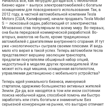
Началось все, как нетрудно догадаться, с необычной
бизнес-идеи — выпуск электроавтомобилей с богатым
оснащением для повседневного использования. Так, в
2012 году, в частной автомобильной компании Tesla
Motors (США, Калифорния), начали продавать Tesla Model
S — люксовый седан, работающий от электричества.
Мгновенно став популярным по всему миру. Во-первых,
она была передовой коммерческой разработкой. Во-
вторых, аналогов не было, кроме традиционных
автомобилей с двигателями внутреннего сгорания. И тут
уже «экологичность» сыграла своими плюсами. И ведь
мало кто верил в такой успех. Теперь автомобили тесла
представляют вершину эволюции транспорта,
предлагая покупателям обширный набор опций,
недоступный в моделях других производителей. Или
может есть ещё машина, оснащенная автопилотом,
управляемая дистанционно с мобильного устройства?
Теперь идей уникального бизнеса, именуемой
стартапом, одержимо большинство активных жителей
Земли. Да-да, все находятся в том или ином состоянии
поиска необычной идеи, способной помочь им быстро
заработать или стать богатым и знаменитым. Без
серьезной конкуренции на рынке, что выгодно отличает