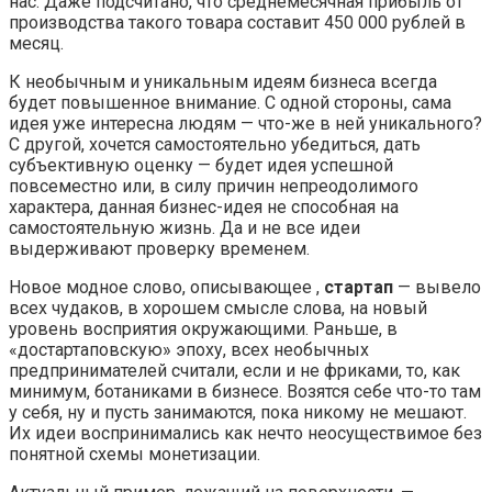
нас. Даже подсчитано, что среднемесячная прибыль от
производства такого товара составит 450 000 рублей в
месяц.
К необычным и уникальным идеям бизнеса всегда
будет повышенное внимание. С одной стороны, сама
идея уже интересна людям — что-же в ней уникального?
С другой, хочется самостоятельно убедиться, дать
субъективную оценку — будет идея успешной
повсеместно или, в силу причин непреодолимого
характера, данная бизнес-идея не способная на
самостоятельную жизнь. Да и не все идеи
выдерживают проверку временем.
Новое модное слово, описывающее ,
стартап
— вывело
всех чудаков, в хорошем смысле слова, на новый
уровень восприятия окружающими. Раньше, в
«достартаповскую» эпоху, всех необычных
предпринимателей считали, если и не фриками, то, как
минимум, ботаниками в бизнесе. Возятся себе что-то там
у себя, ну и пусть занимаются, пока никому не мешают.
Их идеи воспринимались как нечто неосуществимое без
понятной схемы монетизации.