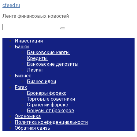
Перейти
cfeed.ru
к
Лента финансовых новостей
контенту
Поиск:
Инвестиции
Банки
Банковские карты
Кредиты
Банковские депозиты
Лизинг
Бизнес
Бизнес идеи
Forex
Брокеры форекс
Торговые советники
Стратегии форекс
Бонусы от брокеров
Экономика
Политика конфиденциальности
Обратная связь