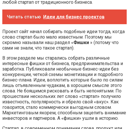
любой стартап от традиционного бизнеса.
Читать статью
Идеи для бизнес проектов
Проект сайт начал собирать подобные идеи тогда, когда
слово стартап было мало известным. Поэтому мы
скромно называли наш раздел «
Фишки
» (потому что
сами не знали, что такое стартап).
В этом разделе мы старались собрать различные
интересные фишки от бизнеса, предпринимательства и
заработка. Публиковали необычные бизнес-идеи без
конкуренции, четкой схемы монетизации и подробного
бизнес-плана. Идеи, воплотить которые было по силам
лишь отъявленным чудакам, в хорошем смысле этого
слова. Не боящимся рисковать и быть непонятыми. По
прошествии нескольких лет слово «стартап» получило
известность, популярность и обрело свой «вкус». Как
говорится, стало коммерчески выгодным словом.
Маркетинговым якорем, способным зацепить внимание
инвесторов и партнеров. А «фишки» ушли в историю.
Стартап, в современном понимании слова, продукт или