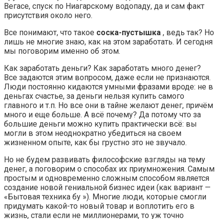
Вегасе, спуск по Ниагарскому водопаду, да и сам факт
присутствия около него.
Все понимают, что такое
соска-пустышка
, ведь так? Но
лишь не многие знаю, как на этом заработать. И сегодня
мы поговорим именно об этом.
Как заработать деньги? Как заработать много денег?
Все задаются этим вопросом, даже если не признаются.
Люди постоянно кидаются умными фразами вроде: не в
деньгах счастье, за деньги нельзя купить самого
главного и т.п. Но все они в тайне желают денег, причём
много и еще больше. А всё почему? Да потому что за
большие деньги можно купить практически всё: вы
могли в этом неоднократно убедиться на своем
жизненном опыте, как бы грустно это не звучало.
Но не будем развивать философские взгляды на тему
денег, а поговорим о способах их приумножения. Самым
простым и одновременно сложным способом является
создание новой гениальной бизнес идеи (как вариант —
«Бытовая техника бу »). Многие люди, которые смогли
придумать какой-то новый товар и воплотить его в
жизнь, стали если не миллионерами, то уж точно