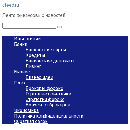
Перейти
cfeed.ru
к
Лента финансовых новостей
контенту
Поиск:
Инвестиции
Банки
Банковские карты
Кредиты
Банковские депозиты
Лизинг
Бизнес
Бизнес идеи
Forex
Брокеры форекс
Торговые советники
Стратегии форекс
Бонусы от брокеров
Экономика
Политика конфиденциальности
Обратная связь