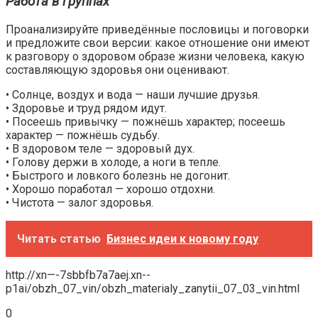
Работа в группах
Проанализируйте приведённые пословицы и поговорки
и предложите свои версии: какое отношение они имеют
к разговору о здоровом образе жизни человека, какую
составляющую здоровья они оценивают.
• Солнце, воздух и вода — наши лучшие друзья.
• Здоровье и труд рядом идут.
• Посеешь привычку — пожнёшь характер; посеешь
характер — пожнёшь судьбу.
• В здоровом теле — здоровый дух.
• Голову держи в холоде, а ноги в тепле.
• Быстрого и ловкого болезнь не догонит.
• Хорошо поработал — хорошо отдохни.
• Чистота — залог здоровья.
Читать статью
Бизнес идеи к новому году
http://xn—-7sbbfb7a7aej.xn--
p1ai/obzh_07_vin/obzh_materialy_zanytii_07_03_vin.html
0