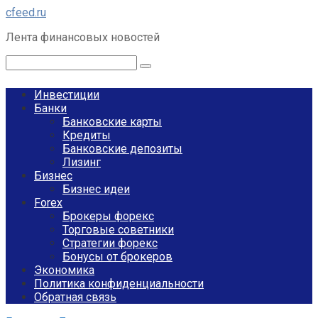
Перейти
cfeed.ru
к
Лента финансовых новостей
контенту
Поиск:
Инвестиции
Банки
Банковские карты
Кредиты
Банковские депозиты
Лизинг
Бизнес
Бизнес идеи
Forex
Брокеры форекс
Торговые советники
Стратегии форекс
Бонусы от брокеров
Экономика
Политика конфиденциальности
Обратная связь