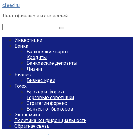
Перейти
cfeed.ru
к
Лента финансовых новостей
контенту
Поиск:
Инвестиции
Банки
Банковские карты
Кредиты
Банковские депозиты
Лизинг
Бизнес
Бизнес идеи
Forex
Брокеры форекс
Торговые советники
Стратегии форекс
Бонусы от брокеров
Экономика
Политика конфиденциальности
Обратная связь