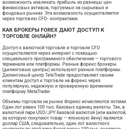
возможность извлекать прибыль из разницы цен
финансовых активов, торгуемых на сырьевых и
фондовых рынках. Эта возможность осуществляется
через торговлю CFD- контрактами.
КАК БРОКЕРЫ FOREX ДАЮТ ДОСТУП К
ТОРГОВЛЕ ОНЛАЙН?
Доступ к валютной торговле и торговле CFD
осуществляется через интернет с помощью
специального программного обеспечения — торгового
терминала или платформы. Разные форекс брокеры
(дилинговые центры) используют разные платформы.
Дилинговый центр TeleTrade предоставляет своим
клиентам доступ к торговле на форекс через
популярную, надежную и проверенную временем
платформу MetaTrader.
Объемы торговли на рынке Форекс исчисляются лотами.
Один лот равен 100 тыс. базовых единиц валюты. Так, в
валютной паре USD/JPY базовой валютой (или валютой,
за которую покупают товар — японскую йену) является
доллар США, следовательно, один лот валютного
контракта по этой паре будет равен 100 тыс. долларов,