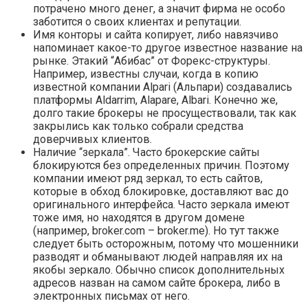
потрачено много денег, а значит фирма не особо
заботится о своих клиентах и репутации.
Имя конторы и сайта копирует, либо навязчиво
напоминает какое-то другое известное название на
рынке. Этакий “Абибас” от Форекс-структуры.
Например, известны случаи, когда в копию
известной компании Alpari (Альпари) создавались
платформы Aldarrim, Alapare, Albari. Конечно же,
долго такие брокеры не просуществовали, так как
закрылись как только собрали средства
доверчивых клиентов.
Наличие “зеркала”. Часто брокерские сайты
блокируются без определенных причин. Поэтому
компании имеют ряд зеркал, то есть сайтов,
которые в обход блокировке, доставляют вас до
оригинального интерфейса. Часто зеркала имеют
тоже имя, но находятся в другом домене
(например, broker.com – broker.me). Но тут также
следует быть осторожным, потому что мошенники
разводят и обманывают людей направляя их на
якобы зеркало. Обычно список дополнительных
адресов назван на самом сайте брокера, либо в
электронных письмах от него.