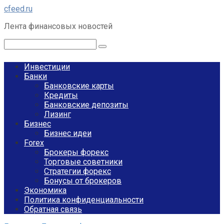
Перейти
cfeed.ru
к
Лента финансовых новостей
контенту
Поиск:
Инвестиции
Банки
Банковские карты
Кредиты
Банковские депозиты
Лизинг
Бизнес
Бизнес идеи
Forex
Брокеры форекс
Торговые советники
Стратегии форекс
Бонусы от брокеров
Экономика
Политика конфиденциальности
Обратная связь