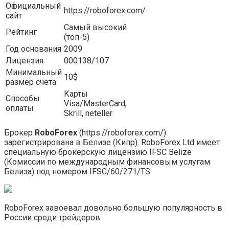
Официальный
https://roboforex.com/
сайт
Самый высокий
Рейтинг
(топ-5)
Год основания
2009
Лицензия
000138/107
Минимальный
10$
размер счета
Карты
Способы
Visa/MasterCard,
оплаты
Skrill, neteller
Брокер
RoboForex
(https://roboforex.com/)
зарегистрирована в Белизе (Кипр). RoboForex Ltd имеет
специальную брокерскую лицензию IFSC Belize
(Комиссии по международным финансовым услугам
Белиза) под номером IFSC/60/271/TS.
RoboForex завоевал довольно большую популярность в
России среди трейдеров.