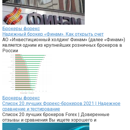
Брокеры форекс
Надежный брокер «Финам». Как открыть счет
АО «Инвестиционный холдинг Финам» (далее «Финам»)
является одним из крупнейших розничных брокеров в
России
Брокеры форекс
Список 20 лучших Форекс-брокеров 2021 | Надежное
сравнение и тестирование
Список 20 лучших брокеров Forex | Доверенные
отзывы и сравнения Вы ищете хорошего и