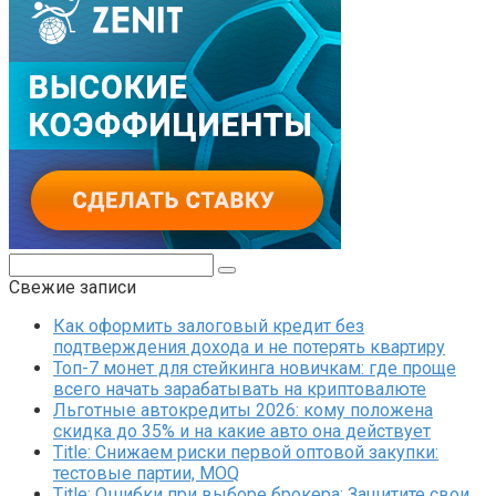
Поиск:
Свежие записи
Как оформить залоговый кредит без
подтверждения дохода и не потерять квартиру
Топ-7 монет для стейкинга новичкам: где проще
всего начать зарабатывать на криптовалюте
Льготные автокредиты 2026: кому положена
скидка до 35% и на какие авто она действует
Title: Снижаем риски первой оптовой закупки:
тестовые партии, MOQ
Title: Ошибки при выборе брокера: Защитите свои