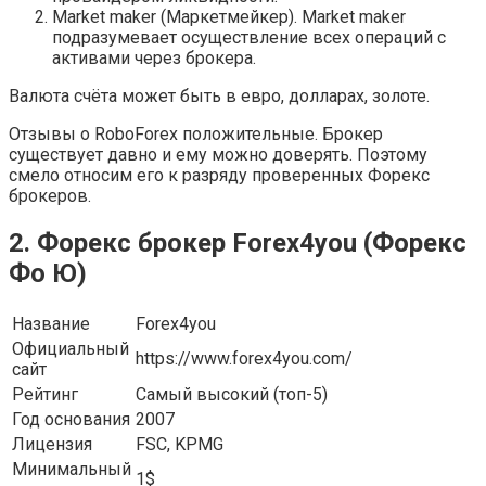
Market maker (Маркетмейкер). Market maker
подразумевает осуществление всех операций с
активами через брокера.
Валюта счёта может быть в евро, долларах, золоте.
Отзывы о RoboForex положительные. Брокер
существует давно и ему можно доверять. Поэтому
смело относим его к разряду проверенных Форекс
брокеров.
2. Форекс брокер Forex4you (Форекс
Фо Ю)
Название
Forex4you
Официальный
https://www.forex4you.com/
сайт
Рейтинг
Самый высокий (топ-5)
Год основания
2007
Лицензия
FSC, KPMG
Минимальный
1$