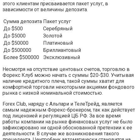
этого клиентам присваивается пакет услуг, в
зависимости от величины депозита.
Сумма депозита
Пакет услуг
До $500
Серебряный
До $5000
Золотой
До $50000
Платиновый
До $500000
Бриллиантовый
Более $500000
Эксклюзивный
Несмотря на отсутствие центовых счетов, торговлю в
Форекс Клуб можно начать с суммы $20-$30. Учитывая
наличие кредитного плеча, такой суммы хватит для
комфортной торговли некоторыми акциями фондового
рынка с низкой номинальной стоимостью.
Forex Club, наряду с Альпари и ТелеТрейд, является
самым надежным Форекс-брокером, так как действует
под лицензией и регуляцией ЦБ РФ. За все время
работы компании на рынке финансовых услуг не было
зафиксировано ни одной обоснованной претензии к ее
деятельности. В случае же возникновения такого
прецедента, Центробанк автоматически становится на