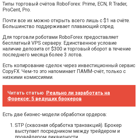
Типы торговый счётов RoboForex: Prime, ECN, R Trader,
ProCent, Pro.
Почти все их можно открыть всего лишь с $1 на счёте.
Большинство поддерживает плавающий спред.
Для торговли роботами RoboForex предоставляет
бесплатный VPS серверу. Единственное условие
наличие депозита от $300 и торговый оборот в течение
последнего месяца более 3 лотов.
Есть копирование сделок через инвестиционный сервис
CopyFX. Чем-то это напоминает ПАММ-счёт, только с
низкими комиссиями.
Читать статью
Реально ли заработать на
Форексе: 5 ведущих брокеров
Есть две бизнес-модели обработки ордеров:
STP (сквозная обработка транзакций). Брокер
выступает посредником между трейдером и
провайдером ликвидности.