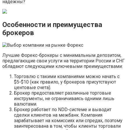
надежны?
Особенности и преимущества
брокеров
Лучшие Форекс-брокеры с минимальным депозитом,
предлагающие свои услуги на территории России и СНГ
обладают следующими ключевыми преимуществами:
Торговлю с такими компаниями можно начать с
$5-$10 (как правило, у брокеров присутствуют
центовые счета).
Брокер предоставляет различные торговые
инструменты, не ограничиваясь одними лишь
валютами.
Брокер работает по NDD-системе и выводит
сделки клиентов на межбанк. Компания
зарабатывает на комиссиях или спредах, поэтому
заинтересована в том, чтобы клиенты торговали