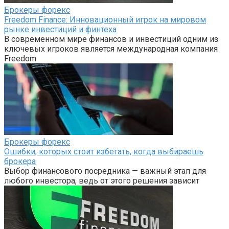
Брокеры форекс
Freedom Finance: Инновационный игрок на мировом
рынке инвестиций и финтеха
В современном мире финансов и инвестиций одним из
ключевых игроков является международная компания
Freedom
Брокеры форекс
Ошибки, которых стоит избегать, когда выбираешь
брокера
Выбор финансового посредника — важный этап для
любого инвестора, ведь от этого решения зависит