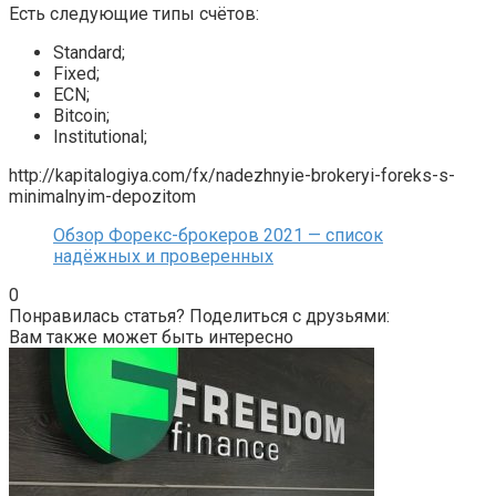
Есть следующие типы счётов:
Standard;
Fixed;
ECN;
Bitcoin;
Institutional;
http://kapitalogiya.com/fx/nadezhnyie-brokeryi-foreks-s-
minimalnyim-depozitom
Обзор Форекс-брокеров 2021 — список
надёжных и проверенных
0
Понравилась статья? Поделиться с друзьями:
Вам также может быть интересно