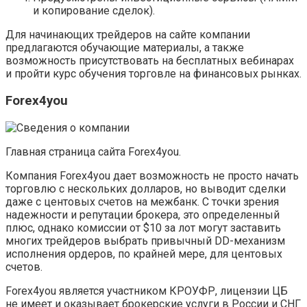
и копирование сделок).
Для начинающих трейдеров на сайте компании
предлагаются обучающие материалы, а также
возможность присутствовать на бесплатных вебинарах
и пройти курс обучения торговле на финансовых рынках.
Forex4you
Главная страница сайта Forex4you.
Компания Forex4you дает возможность не просто начать
торговлю с нескольких долларов, но выводит сделки
даже с центовых счетов на межбанк. С точки зрения
надежности и репутации брокера, это определенный
плюс, однако комиссии от $10 за лот могут заставить
многих трейдеров выбрать привычный DD-механизм
исполнения ордеров, по крайней мере, для центовых
счетов.
Forex4you является участником КРОУФР, лицензии ЦБ
не имеет и оказывает брокерские услуги в России и СНГ