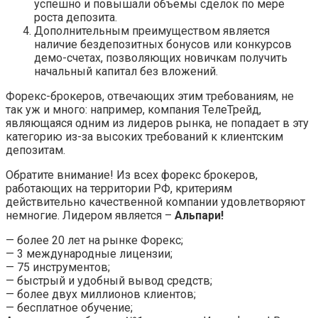
успешно и повышали объемы сделок по мере
роста депозита.
Дополнительным преимуществом является
наличие бездепозитных бонусов или конкурсов
демо-счетах, позволяющих новичкам получить
начальный капитал без вложений.
Форекс-брокеров, отвечающих этим требованиям, не
так уж и много: например, компания ТелеТрейд,
являющаяся одним из лидеров рынка, не попадает в эту
категорию из-за высоких требований к клиентским
депозитам.
Обратите внимание! Из всех форекс брокеров,
работающих на территории РФ, критериям
действительно качественной компании удовлетворяют
немногие. Лидером является –
Альпари!
— более 20 лет на рынке Форекс;
— 3 международные лицензии;
— 75 инструментов;
— быстрый и удобный вывод средств;
— более двух миллионов клиентов;
— бесплатное обучение;