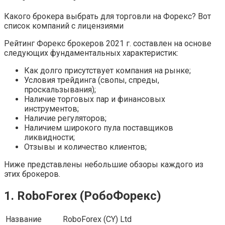
Какого брокера выбрать для торговли на Форекс? Вот
список компаний с лицензиями
Рейтинг Форекс брокеров 2021 г. составлен на основе
следующих фундаментальных характеристик:
Как долго присутствует компания на рынке;
Условия трейдинга (свопы, спреды,
проскальзывания);
Наличие торговых пар и финансовых
инструментов;
Наличие регуляторов;
Наличием широкого пула поставщиков
ликвидности;
Отзывы и количество клиентов;
Ниже представлены небольшие обзоры каждого из
этих брокеров.
1. RoboForex (РобоФорекс)
Название
RoboForex (CY) Ltd