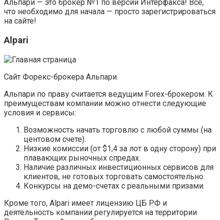
Альпари — это брокер №1 по версии Интерфакса! Все,
что необходимо для начала — просто зарегистрироваться
на сайте!
Alpari
Сайт Форекс-брокера Альпари.
Альпари по праву считается ведущим Forex-брокером. К
преимуществам компании можно отнести следующие
условия и сервисы:
Возможность начать торговлю с любой суммы (на
центовом счете).
Низкие комиссии (от $1,4 за лот в одну сторону) при
плавающих рыночных спредах.
Наличие различных инвестиционных сервисов для
клиентов, не готовых торговать самостоятельно.
Конкурсы на демо-счетах с реальными призами.
Кроме того, Alpari имеет лицензию ЦБ РФ и
деятельность компании регулируется на территории