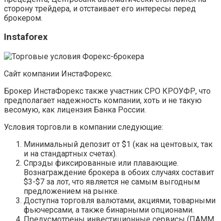
сторону трейдера, и отстаивает его интересы перед
брокером.
Instaforex
Сайт компании ИнстаФорекс.
Брокер ИнстаФорекс также участник СРО КРОУФР, что
предполагает надежность компании, хоть и не такую
весомую, как лицензия Банка России.
Условия торговли в компании следующие:
Минимальный депозит от $1 (как на центовых, так
и на стандартных счетах).
Спрэды фиксированные или плавающие.
Вознаграждение брокера в обоих случаях составит
$3-$7 за лот, что является не самым выгодным
предложением на рынке.
Доступна торговля валютами, акциями, товарными
фьючерсами, а также бинарными опционами.
Предусмотрены инвестиционные сервисы (ПАММ