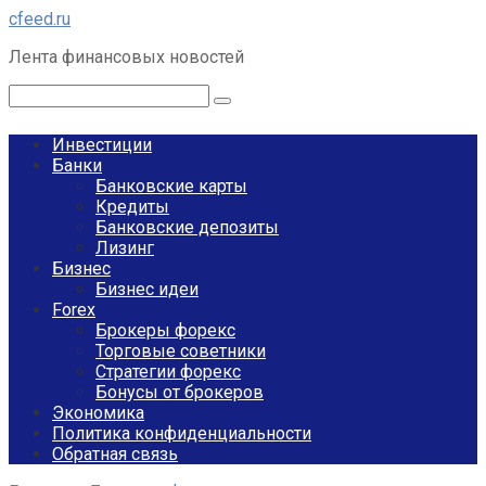
Перейти
cfeed.ru
к
Лента финансовых новостей
контенту
Поиск:
Инвестиции
Банки
Банковские карты
Кредиты
Банковские депозиты
Лизинг
Бизнес
Бизнес идеи
Forex
Брокеры форекс
Торговые советники
Стратегии форекс
Бонусы от брокеров
Экономика
Политика конфиденциальности
Обратная связь