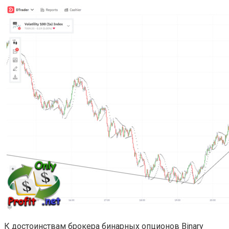
К достоинствам брокера бинарных опционов Binary