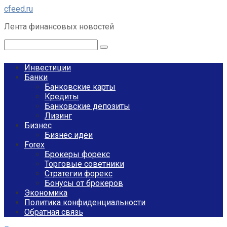
Перейти
cfeed.ru
к
Лента финансовых новостей
контенту
Поиск:
Инвестиции
Банки
Банковские карты
Кредиты
Банковские депозиты
Лизинг
Бизнес
Бизнес идеи
Forex
Брокеры форекс
Торговые советники
Стратегии форекс
Бонусы от брокеров
Экономика
Политика конфиденциальности
Обратная связь