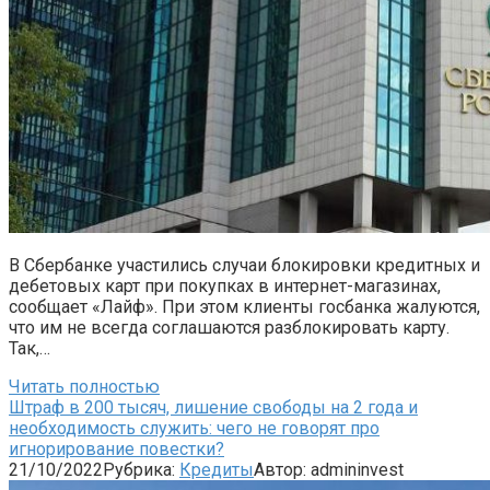
В Сбербанке участились случаи блокировки кредитных и
дебетовых карт при покупках в интернет-магазинах,
сообщает «Лайф». При этом клиенты госбанка жалуются,
что им не всегда соглашаются разблокировать карту.
Так,…
Читать полностью
Штраф в 200 тысяч, лишение свободы на 2 года и
необходимость служить: чего не говорят про
игнорирование повестки?
21/10/2022
Рубрика:
Кредиты
Автор:
admininvest