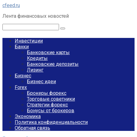
Перейти
cfeed.ru
к
Лента финансовых новостей
контенту
Поиск:
Инвестиции
Банки
Банковские карты
Кредиты
Банковские депозиты
Лизинг
Бизнес
Бизнес идеи
Forex
Брокеры форекс
Торговые советники
Стратегии форекс
Бонусы от брокеров
Экономика
Политика конфиденциальности
Обратная связь