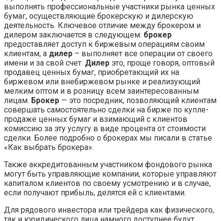
выполнять профессиональные участники рынка ценных
бумаг, осуществляющие брокерскую и дилерскую
деятельность. Ключевое отличие между брокером и
дилером заключается в следующем:
брокер
предоставляет доступ к биржевым операциям своим
клиентам, а
дилер
– выполняет все операции от своего
имени и за свой счет.
Дилер
это, проще говоря, оптовый
продавец ценных бумаг, приобретающий их на
биржевом или внебиржевом рынке и реализующий
мелким оптом и в розницу всем заинтересованным
лицам.
Брокер
— это посредник, позволяющий клиентам
совершать самостоятельно сделки на бирже по купле-
продаже ценных бумаг и взимающий с клиентов
комиссию за эту услугу в виде процента от стоимости
сделки. Более подробно о брокерах мы писали в статье
«Как выбрать брокера».
Также аккредитованным участником фондового рынка
могут быть управляющие компании, которые управляют
капиталом клиентов по своему усмотрению и в случае,
если получают прибыль, делятся ей с клиентами.
Для рядового инвестора или трейдера как физического,
так и юридического лица намного доступнее будут