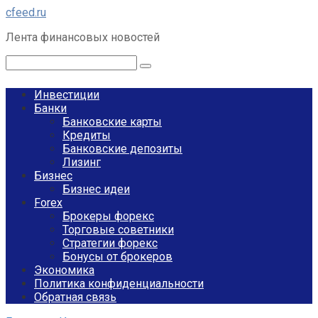
Перейти
cfeed.ru
к
Лента финансовых новостей
контенту
Поиск:
Инвестиции
Банки
Банковские карты
Кредиты
Банковские депозиты
Лизинг
Бизнес
Бизнес идеи
Forex
Брокеры форекс
Торговые советники
Стратегии форекс
Бонусы от брокеров
Экономика
Политика конфиденциальности
Обратная связь