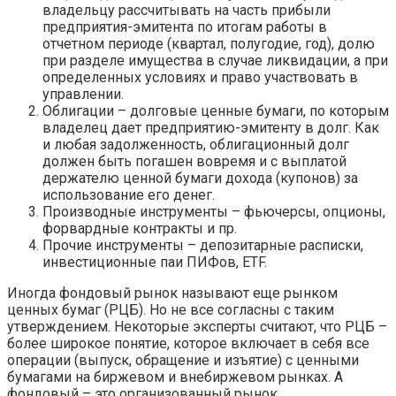
владельцу рассчитывать на часть прибыли
предприятия-эмитента по итогам работы в
отчетном периоде (квартал, полугодие, год), долю
при разделе имущества в случае ликвидации, а при
определенных условиях и право участвовать в
управлении.
Облигации – долговые ценные бумаги, по которым
владелец дает предприятию-эмитенту в долг. Как
и любая задолженность, облигационный долг
должен быть погашен вовремя и с выплатой
держателю ценной бумаги дохода (купонов) за
использование его денег.
Производные инструменты – фьючерсы, опционы,
форвардные контракты и пр.
Прочие инструменты – депозитарные расписки,
инвестиционные паи ПИФов, ETF.
Иногда фондовый рынок называют еще рынком
ценных бумаг (РЦБ). Но не все согласны с таким
утверждением. Некоторые эксперты считают, что РЦБ –
более широкое понятие, которое включает в себя все
операции (выпуск, обращение и изъятие) с ценными
бумагами на биржевом и внебиржевом рынках. А
фондовый – это организованный рынок,