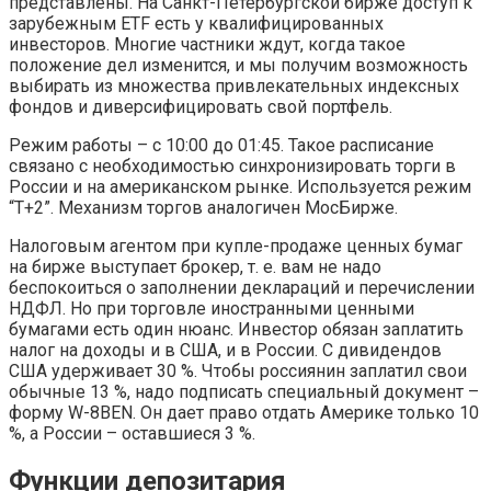
представлены. На Санкт-Петербургской бирже доступ к
зарубежным ETF есть у квалифицированных
инвесторов. Многие частники ждут, когда такое
положение дел изменится, и мы получим возможность
выбирать из множества привлекательных индексных
фондов и диверсифицировать свой портфель.
Режим работы – с 10:00 до 01:45. Такое расписание
связано с необходимостью синхронизировать торги в
России и на американском рынке. Используется режим
“Т+2”. Механизм торгов аналогичен МосБирже.
Налоговым агентом при купле-продаже ценных бумаг
на бирже выступает брокер, т. е. вам не надо
беспокоиться о заполнении деклараций и перечислении
НДФЛ. Но при торговле иностранными ценными
бумагами есть один нюанс. Инвестор обязан заплатить
налог на доходы и в США, и в России. С дивидендов
США удерживает 30 %. Чтобы россиянин заплатил свои
обычные 13 %, надо подписать специальный документ –
форму W-8BEN. Он дает право отдать Америке только 10
%, а России – оставшиеся 3 %.
Функции депозитария