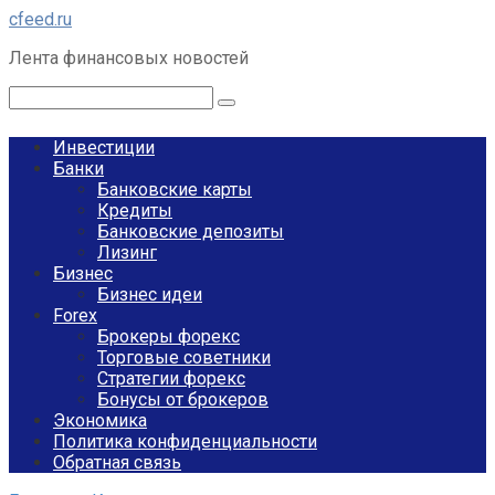
Перейти
cfeed.ru
к
Лента финансовых новостей
контенту
Поиск:
Инвестиции
Банки
Банковские карты
Кредиты
Банковские депозиты
Лизинг
Бизнес
Бизнес идеи
Forex
Брокеры форекс
Торговые советники
Стратегии форекс
Бонусы от брокеров
Экономика
Политика конфиденциальности
Обратная связь