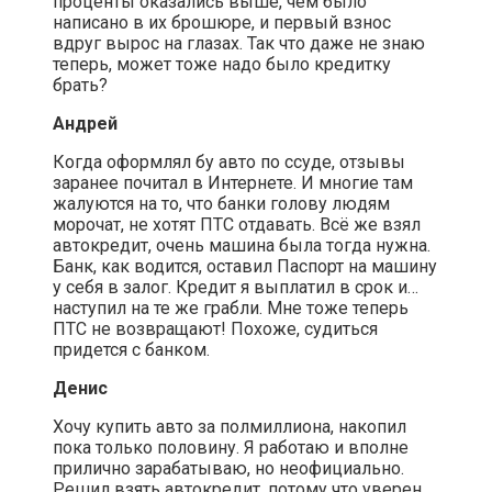
проценты оказались выше, чем было
написано в их брошюре, и первый взнос
вдруг вырос на глазах. Так что даже не знаю
теперь, может тоже надо было кредитку
брать?
Андрей
Когда оформлял бу авто по ссуде, отзывы
заранее почитал в Интернете. И многие там
жалуются на то, что банки голову людям
морочат, не хотят ПТС отдавать. Всё же взял
автокредит, очень машина была тогда нужна.
Банк, как водится, оставил Паспорт на машину
у себя в залог. Кредит я выплатил в срок и…
наступил на те же грабли. Мне тоже теперь
ПТС не возвращают! Похоже, судиться
придется с банком.
Денис
Хочу купить авто за полмиллиона, накопил
пока только половину. Я работаю и вполне
прилично зарабатываю, но неофициально.
Решил взять автокредит, потому что уверен,