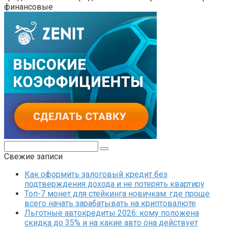
финансовые
Поиск:
Свежие записи
Как оформить залоговый кредит без
подтверждения дохода и не потерять квартиру
Топ-7 монет для стейкинга новичкам: где проще
всего начать зарабатывать на криптовалюте
Льготные автокредиты 2026: кому положена
скидка до 35% и на какие авто она действует