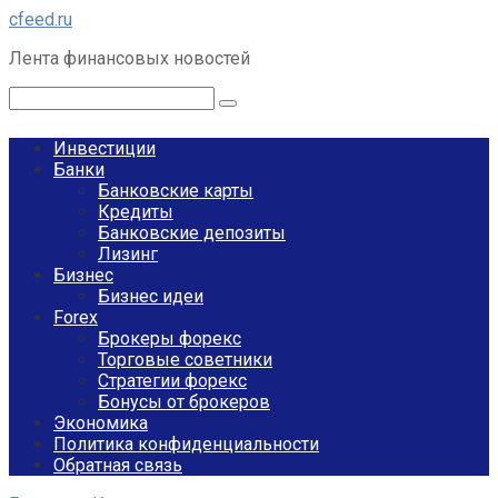
Перейти
cfeed.ru
к
Лента финансовых новостей
контенту
Поиск:
Инвестиции
Банки
Банковские карты
Кредиты
Банковские депозиты
Лизинг
Бизнес
Бизнес идеи
Forex
Брокеры форекс
Торговые советники
Стратегии форекс
Бонусы от брокеров
Экономика
Политика конфиденциальности
Обратная связь