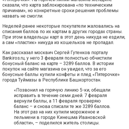
сказали, что карта заблокирована «по техническим
причинам», но конкретные сроки решения проблемы
назвать не смогли.
Неделей ранее некоторые покупатели жаловались на
списания баллов по их картам в других городах страны.
При этом владельцы карт в этот день никуда не ездили,
а сам «пластик» никуда из кошельков не пропадал.
Как рассказал москвич Сергей Гутенков порталу
Bankiros.ru, у него 3 февраля полностью обчистили
бонусный баланс на карте – 3289 баллов. В истории
покупок на сайте магазина он увидел, что за его
бонусные баллы купили конфеты и плед «Пятерочке»
города Туймазы в Республике Башкортостан.
«Позвонил на горячую линию 5-ки, обещали
исправить в течение семи дней. 7 февраля
вернули баллы, а 11 февраля проверяю
баланс – и снова списали те же 3289 баллов.
На этот раз на них купили мороженое и
пельмени в городе Кинешма Ивановской
области», – поделился житель столицы.