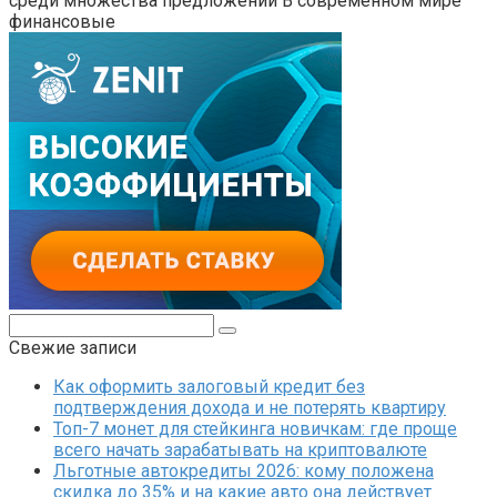
среди множества предложений В современном мире
финансовые
Поиск:
Свежие записи
Как оформить залоговый кредит без
подтверждения дохода и не потерять квартиру
Топ-7 монет для стейкинга новичкам: где проще
всего начать зарабатывать на криптовалюте
Льготные автокредиты 2026: кому положена
скидка до 35% и на какие авто она действует