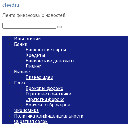
Перейти
cfeed.ru
к
Лента финансовых новостей
контенту
Поиск:
Инвестиции
Банки
Банковские карты
Кредиты
Банковские депозиты
Лизинг
Бизнес
Бизнес идеи
Forex
Брокеры форекс
Торговые советники
Стратегии форекс
Бонусы от брокеров
Экономика
Политика конфиденциальности
Обратная связь