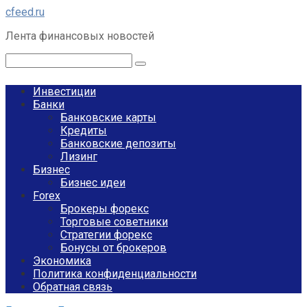
Перейти
cfeed.ru
к
Лента финансовых новостей
контенту
Поиск:
Инвестиции
Банки
Банковские карты
Кредиты
Банковские депозиты
Лизинг
Бизнес
Бизнес идеи
Forex
Брокеры форекс
Торговые советники
Стратегии форекс
Бонусы от брокеров
Экономика
Политика конфиденциальности
Обратная связь