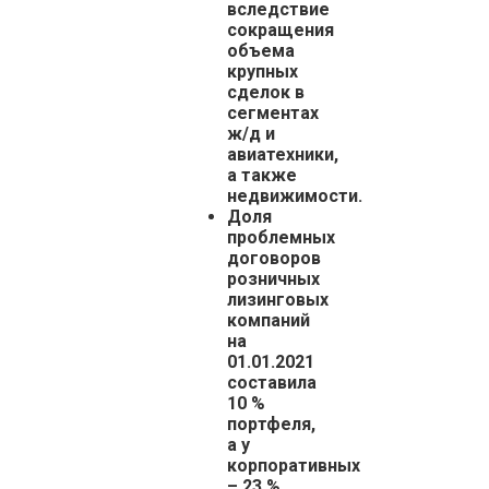
вследствие
сокращения
объема
крупных
сделок в
сегментах
ж/д и
авиатехники,
а также
недвижимости.
Доля
проблемных
договоров
розничных
лизинговых
компаний
на
01.01.2021
составила
10 %
портфеля,
а у
корпоративных
– 23 %,