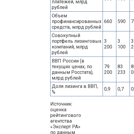
платежей, млрд
рублей
Объем
профинансированных
660
590
7
средств, млрд рублей
Совокупный
портфель лизинговых
3
3
3
компаний, млрд
200
100
2
рублей
ВВП России (в
текущих ценах, по
79
83
8
данным Росстата),
200
233
0
млрд рублей
Доля лизинга в ВВП,
0,9
0,7
0
%
Источник:
оценка
рейтингового
агентства
«Эксперт РА»
по данным