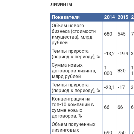
лизинга
Показатели
2014
2015
2
Объем нового
бизнеса (стоимости
680
545
7
имущества), млрд
рублей
Темпы прироста
-13,2
-19,9
3
(период к периоду), %
Сумма новых
1
1
договоров лизинга,
830
000
1
млрд рублей
Темпы прироста
-23,1
-17
3
(период к периоду), %
Концентрация на
топ-10 компаний в
66
66
6
сумме новых
договоров, %
Объем полученных
лизинговых
690
750
7