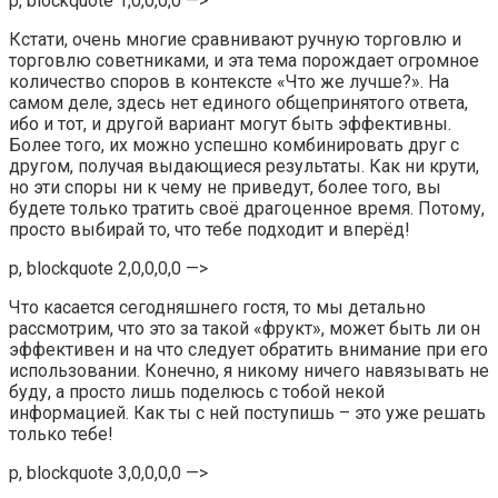
p, blockquote 1,0,0,0,0 —>
Кстати, очень многие сравнивают ручную торговлю и
торговлю советниками, и эта тема порождает огромное
количество споров в контексте «Что же лучше?». На
самом деле, здесь нет единого общепринятого ответа,
ибо и тот, и другой вариант могут быть эффективны.
Более того, их можно успешно комбинировать друг с
другом, получая выдающиеся результаты. Как ни крути,
но эти споры ни к чему не приведут, более того, вы
будете только тратить своё драгоценное время. Потому,
просто выбирай то, что тебе подходит и вперёд!
p, blockquote 2,0,0,0,0 —>
Что касается сегодняшнего гостя, то мы детально
рассмотрим, что это за такой «фрукт», может быть ли он
эффективен и на что следует обратить внимание при его
использовании. Конечно, я никому ничего навязывать не
буду, а просто лишь поделюсь с тобой некой
информацией. Как ты с ней поступишь – это уже решать
только тебе!
p, blockquote 3,0,0,0,0 —>