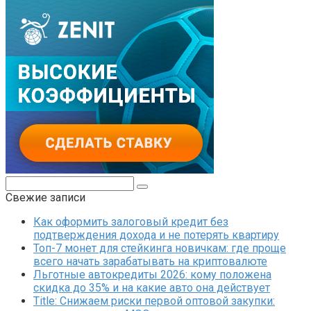
Поиск:
Свежие записи
Как оформить залоговый кредит без
подтверждения дохода и не потерять квартиру
Топ-7 монет для стейкинга новичкам: где проще
всего начать зарабатывать на криптовалюте
Льготные автокредиты 2026: кому положена
скидка до 35% и на какие авто она действует
Title: Снижаем риски первой оптовой закупки: