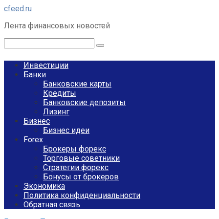
Перейти
cfeed.ru
к
Лента финансовых новостей
контенту
Поиск:
Инвестиции
Банки
Банковские карты
Кредиты
Банковские депозиты
Лизинг
Бизнес
Бизнес идеи
Forex
Брокеры форекс
Торговые советники
Стратегии форекс
Бонусы от брокеров
Экономика
Политика конфиденциальности
Обратная связь