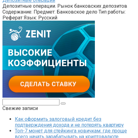
Депозитные операции
Депозитные операции. Рынок банковских депозитов
Содержание: Предмет: Банковское дело Тип работы:
Реферат Язык: Русский
Поиск:
Свежие записи
Как оформить залоговый кредит без
подтверждения дохода и не потерять квартиру
Топ-7 монет для стейкинга новичкам: где проще
всего начать зарабатывать на криптовалюте