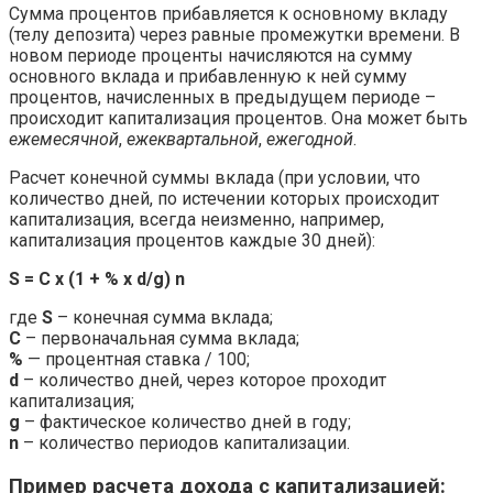
Сумма процентов прибавляется к основному вкладу
(телу депозита) через равные промежутки времени. В
новом периоде проценты начисляются на сумму
основного вклада и прибавленную к ней сумму
процентов, начисленных в предыдущем периоде –
происходит капитализация процентов. Она может быть
ежемесячной
,
ежеквартальной
,
ежегодной
.
Расчет конечной суммы вклада (при условии, что
количество дней, по истечении которых происходит
капитализация, всегда неизменно, например,
капитализация процентов каждые 30 дней):
S = C x (1 + % x d/g) n
где
S
– конечная сумма вклада;
C
– первоначальная сумма вклада;
%
— процентная ставка / 100;
d
– количество дней, через которое проходит
капитализация;
g
– фактическое количество дней в году;
n
– количество периодов капитализации.
Пример расчета дохода с капитализацией: