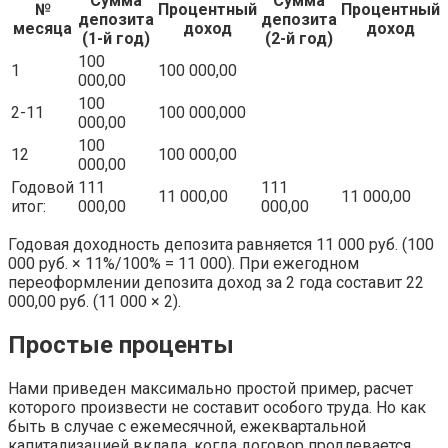
Сумма
Сумма
№
Процентный
Процентный
депозита
депозита
месяца
доход
доход
(1-й год)
(2-й год)
100
1
100 000,00
000,00
100
2-11
100 000,000
000,00
100
12
100 000,00
000,00
Годовой
111
111
11 000,00
11 000,00
итог:
000,00
000,00
Годовая доходность депозита равняется 11 000 руб. (100
000 руб. × 11%/100% = 11 000). При ежегодном
переоформлении депозита доход за 2 года составит 22
000,00 руб. (11 000 × 2).
Простые проценты
Нами приведен максимально простой пример, расчет
которого произвести не составит особого труда. Но как
быть в случае с ежемесячной, ежеквартальной
капитализацией вклада, когда договор продлевается