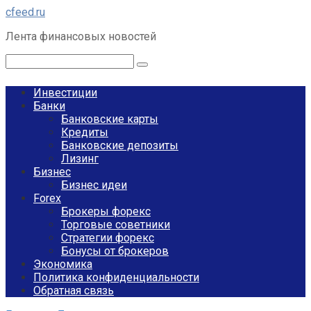
Перейти
cfeed.ru
к
Лента финансовых новостей
контенту
Поиск:
Инвестиции
Банки
Банковские карты
Кредиты
Банковские депозиты
Лизинг
Бизнес
Бизнес идеи
Forex
Брокеры форекс
Торговые советники
Стратегии форекс
Бонусы от брокеров
Экономика
Политика конфиденциальности
Обратная связь