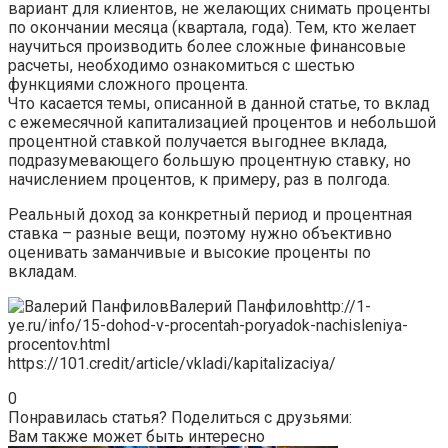
вариант для клиентов, не желающих снимать проценты
по окончании месяца (квартала, года). Тем, кто желает
научиться производить более сложные финансовые
расчеты, необходимо ознакомиться с шестью
функциями сложного процента.
Что касается темы, описанной в данной статье, то вклад
с ежемесячной капитализацией процентов и небольшой
процентной ставкой получается выгоднее вклада,
подразумевающего большую процентную ставку, но
начислением процентов, к примеру, раз в полгода.
Реальный доход за конкретный период и процентная
ставка – разные вещи, поэтому нужно объективно
оценивать заманчивые и высокие проценты по
вкладам.
Валерий Панфиловhttp://1-
ye.ru/info/15-dohod-v-procentah-poryadok-nachisleniya-
procentov.html
https://101.credit/article/vkladi/kapitalizaciya/
0
Понравилась статья? Поделиться с друзьями:
Вам также может быть интересно