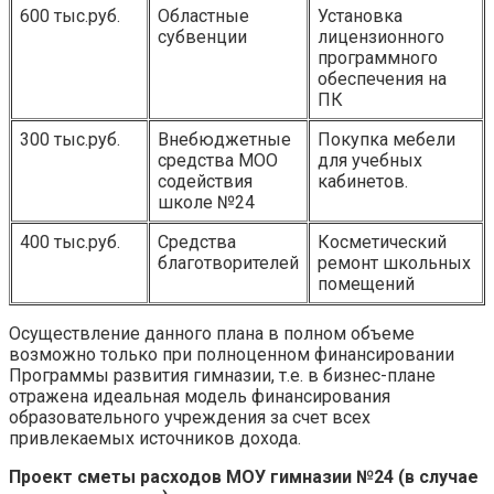
600 тыс.руб.
Областные
Установка
субвенции
лицензионного
программного
обеспечения на
ПК
300 тыс.руб.
Внебюджетные
Покупка мебели
средства МОО
для учебных
содействия
кабинетов.
школе №24
400 тыс.руб.
Средства
Косметический
благотворителей
ремонт школьных
помещений
Осуществление данного плана в полном объеме
возможно только при полноценном финансировании
Программы развития гимназии, т.е. в бизнес-плане
отражена идеальная модель финансирования
образовательного учреждения за счет всех
привлекаемых источников дохода.
Проект сметы расходов МОУ гимназии №24 (в случае