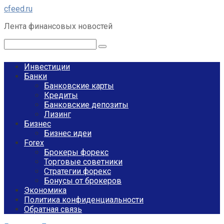
Перейти
cfeed.ru
к
Лента финансовых новостей
контенту
Поиск:
Инвестиции
Банки
Банковские карты
Кредиты
Банковские депозиты
Лизинг
Бизнес
Бизнес идеи
Forex
Брокеры форекс
Торговые советники
Стратегии форекс
Бонусы от брокеров
Экономика
Политика конфиденциальности
Обратная связь