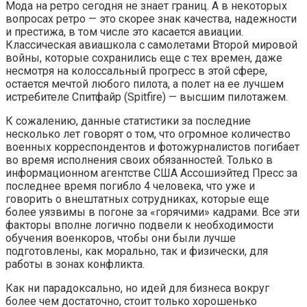
Мода на ретро сегодня не знает границ. А в некоторых
вопросах ретро — это скорее знак качества, надежности
и престижа, в том числе это касается авиации.
Классическая авиашкола с самолетами Второй мировой
войны, которые сохранились еще с тех времен, даже
несмотря на колоссальный прогресс в этой сфере,
остается мечтой любого пилота, а полет на ее лучшем
истребителе Спитфайр (Spitfire) — высшим пилотажем.
К сожалению, данные статистики за последние
несколько лет говорят о том, что огромное количество
военных корреспондентов и фотожурналистов погибает
во время исполнения своих обязанностей. Только в
информационном агентстве США Ассошиэйтед Пресс за
последнее время погибло 4 человека, что уже и
говорить о внештатных сотрудниках, которые еще
более уязвимы в погоне за «горячими» кадрами. Все эти
факторы вполне логично подвели к необходимости
обучения военкоров, чтобы они были лучше
подготовлены, как морально, так и физически, для
работы в зонах конфликта.
Как ни парадоксально, но идей для бизнеса вокруг
более чем достаточно, стоит только хорошенько