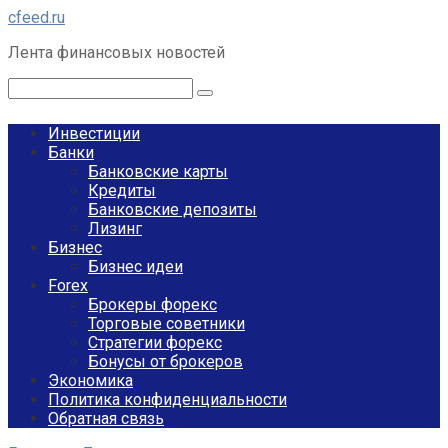
Перейти
cfeed.ru
к
Лента финансовых новостей
контенту
Поиск:
Инвестиции
Банки
Банковские карты
Кредиты
Банковские депозиты
Лизинг
Бизнес
Бизнес идеи
Forex
Брокеры форекс
Торговые советники
Стратегии форекс
Бонусы от брокеров
Экономика
Политика конфиденциальности
Обратная связь