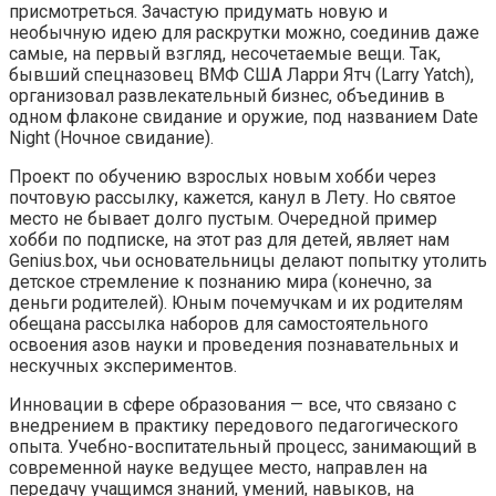
присмотреться. Зачастую придумать новую и
необычную идею для раскрутки можно, соединив даже
самые, на первый взгляд, несочетаемые вещи. Так,
бывший спецназовец ВМФ США Ларри Ятч (Larry Yatch),
организовал развлекательный бизнес, объединив в
одном флаконе свидание и оружие, под названием Date
Night (Ночное свидание).
Проект по обучению взрослых новым хобби через
почтовую рассылку, кажется, канул в Лету. Но святое
место не бывает долго пустым. Очередной пример
хобби по подписке, на этот раз для детей, являет нам
Genius.box, чьи основательницы делают попытку утолить
детское стремление к познанию мира (конечно, за
деньги родителей). Юным почемучкам и их родителям
обещана рассылка наборов для самостоятельного
освоения азов науки и проведения познавательных и
нескучных экспериментов.
Инновации в сфере образования — все, что связано с
внедрением в практику передового педагогического
опыта. Учебно-воспитательный процесс, занимающий в
современной науке ведущее место, направлен на
передачу учащимся знаний, умений, навыков, на