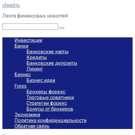
Перейти
cfeed.ru
к
Лента финансовых новостей
контенту
Поиск:
Инвестиции
Банки
Банковские карты
Кредиты
Банковские депозиты
Лизинг
Бизнес
Бизнес идеи
Forex
Брокеры форекс
Торговые советники
Стратегии форекс
Бонусы от брокеров
Экономика
Политика конфиденциальности
Обратная связь