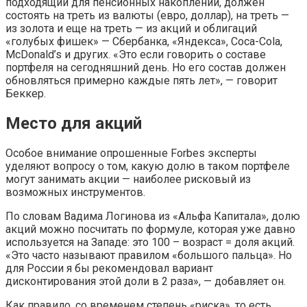
подходящий для пенсионных накоплений, должен
состоять на треть из валюты (евро, доллар), на треть —
из золота и еще на треть — из акций и облигаций
«голубых фишек» — Сбербанка, «Яндекса», Coca-Cola,
McDonald’s и других. «Это если говорить о составе
портфеля на сегодняшний день. Но его состав должен
обновляться примерно каждые пять лет», — говорит
Беккер.
Место для акций
Особое внимание опрошенные Forbes эксперты
уделяют вопросу о том, какую долю в таком портфеле
могут занимать акции — наиболее рисковый из
возможных инструментов.
По словам Вадима Логинова из «Альфа Капитала», долю
акций можно посчитать по формуле, которая уже давно
используется на Западе: это 100 – возраст = доля акций.
«Это часто называют правилом «большого пальца». Но
для России я бы рекомендовал вариант
дисконтирования этой доли в 2 раза», — добавляет он.
Как правило, со временем степень «риска», то есть