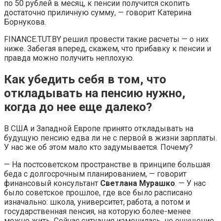
по 50 рублей в месяц, к пенсии получится скопить
достаточно приличную сумму, — говорит Катерина
Борнукова.
FINANCE.TUT.BY решил провести такие расчеты — о них
ниже. Забегая вперед, скажем, что прибавку к пенсии и
правда можно получить неплохую.
Как убедить себя в том, что
откладывать на пенсию нужно,
когда до нее еще далеко?
В США и Западной Европе принято откладывать на
будущую пенсию едва ли не с первой в жизни зарплаты.
У нас же об этом мало кто задумывается. Почему?
— На постсоветском пространстве в принципе большая
беда с долгосрочным планированием, — говорит
финансовый консультант
Светлана Мурашко
. — У нас
было советское прошлое, где все было расписано
изначально: школа, университет, работа, а потом и
государственная пенсия, на которую более-менее
можно жить. Сейчас ситуация изменилась, но ощущение