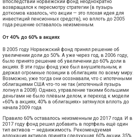
Впоследствии норвежский фонд неоднократно
возвращался к пересмотру стратегии (в пузырь
доткомов казалось, что акции — это плохая идея для
инвестиций пенсионных средств), но вплоть до 2005
года решение оставалось неизменным.
От 40% до 60% в акциях
В 2005 году Норвежский фонд принял решение об
увеличении доли до 50%. А уже через год, в 2006 году,
было принято решение об увеличении до 60% доли в
акциях. В эти годы фонд уже был внушительным, и
держал огромные позиции в облигациях по всему миру.
Возможно, уже тогда они осознавали, что с ипотечными
облигациями США что-то не так (ипотечный пузырь
лопнул в 2008). Однако, управление такими большими
деньгами не было плёвым делом, и переход к модели
«60% в акциях, 40% в облигациях» затянулся вплоть до
начала 2009 года.
Правило 60% оставалось неизменным до 2017 года. И в
2017 году фонд решил добавить в портфель ещё один
тип активов — недвижимость. Рекомендуемая
аллокация активов принята следующая: 60% акции, 35%