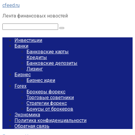
Перейти
cfeed.ru
к
Лента финансовых новостей
контенту
Поиск:
Инвестиции
Банки
Банковские карты
Кредиты
Банковские депозиты
Лизинг
Бизнес
Бизнес идеи
Forex
Брокеры форекс
Торговые советники
Стратегии форекс
Бонусы от брокеров
Экономика
Политика конфиденциальности
Обратная связь