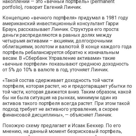
накоплений — это «вечный портфель» (permanent
portfolio), говорит Евгений Линчик.
Концепцию «вечного портфеля» придумал в 1981 году
американский инвестиционный консультант Гарри
Браун, рассказывает Линчик. Структура его проста:
деньги распределяются в равных долях между
четырьмя активами – акциями, долгосрочными
облигациями, золотом и валютой. В конце каждого года
портфель ребалансируется обратно к изначальным
весам. В «Сбербанк Управление активами» такие
«вечные портфели» показывают среднюю доходность
от 5% до 10% в валюте в год, уточняет Линчик.
«Такой состав сдерживает доходность той части
портфеля, которая растет, но и предотвращает убытки по
той части, которая движется вниз. Таким образом, какой
бы ни была ситуация на рынках, минимум один из
активов такого портфеля всегда растет. При этом такой
подход требует не активного управления, а скорее
финансовой дисциплины», — объясняет Линчик.
Похожую схему предлагает и Исаак Беккер. По его
мнению, на данный момент безрисковый портфель,