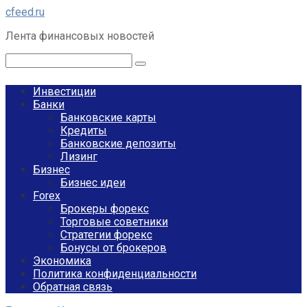
Перейти
cfeed.ru
к
Лента финансовых новостей
контенту
Поиск:
Инвестиции
Банки
Банковские карты
Кредиты
Банковские депозиты
Лизинг
Бизнес
Бизнес идеи
Forex
Брокеры форекс
Торговые советники
Стратегии форекс
Бонусы от брокеров
Экономика
Политика конфиденциальности
Обратная связь