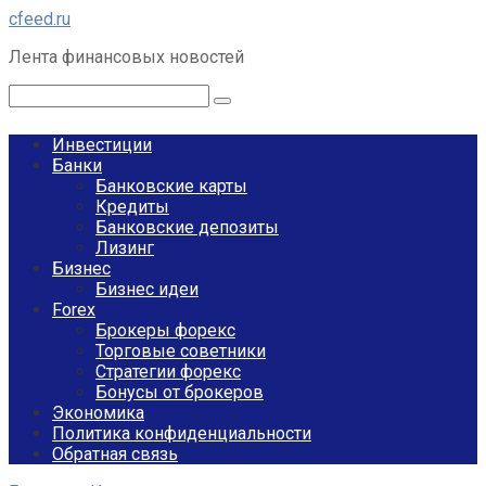
Перейти
cfeed.ru
к
Лента финансовых новостей
контенту
Поиск:
Инвестиции
Банки
Банковские карты
Кредиты
Банковские депозиты
Лизинг
Бизнес
Бизнес идеи
Forex
Брокеры форекс
Торговые советники
Стратегии форекс
Бонусы от брокеров
Экономика
Политика конфиденциальности
Обратная связь