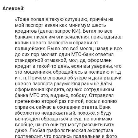
Алексей:
«Тоже попал в такую ситуацию, причём на
мой паспорт взяли как минимум шесть
кредитов (делал запрос КИ). Бегал по все
банкам, писал им эти заявления, прикладывал
копии нового паспорта и справки от
полицейских. Было это всё месяц назад и все
до сих пор молчат, один МТС-банк ответил
стандартной отмазкой, мол, да, оформлен
кредит в такой-то день, если вы уверены, что
это мошенники, обращайтесь в полицию и т.д
и т. п. Причём справка об утере и дата выдачи
нового паспорта разумеется раньше даты
оформления кредита, однако сотрудникам
банка МТС это, видимо, побоку. Отправлял
претензию второй раз почтой, посыл копию
справки, сейчас в ожидании ответа. Банк
абсолютно неадекватный, похоже, я буду
вынужден обращаться в суд, не понимаю
вообще, на что они тут могут рассчитывать
даже. Любая графологическая экспертиза
подтвердит, что подпись поддельная и фото