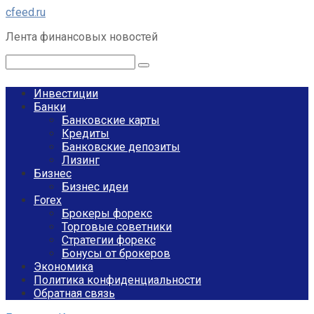
Перейти
cfeed.ru
к
Лента финансовых новостей
контенту
Поиск:
Инвестиции
Банки
Банковские карты
Кредиты
Банковские депозиты
Лизинг
Бизнес
Бизнес идеи
Forex
Брокеры форекс
Торговые советники
Стратегии форекс
Бонусы от брокеров
Экономика
Политика конфиденциальности
Обратная связь