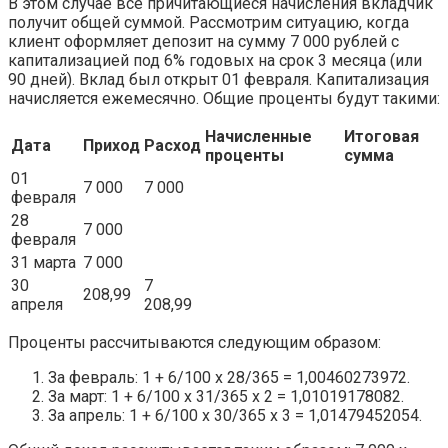
В этом случае все причитающиеся начисления вкладчик
получит общей суммой. Рассмотрим ситуацию, когда
клиент оформляет депозит на сумму 7 000 рублей с
капитализацией под 6% годовых на срок 3 месяца (или
90 дней). Вклад был открыт 01 февраля. Капитализация
начисляется ежемесячно. Общие проценты будут такими:
Начисленные
Итоговая
Дата
Приход
Расход
проценты
сумма
01
7 000
7 000
февраля
28
7 000
февраля
31 марта
7 000
30
7
208,99
апреля
208,99
Проценты рассчитываются следующим образом:
За февраль: 1 + 6/100 х 28/365 = 1,00460273972.
За март: 1 + 6/100 х 31/365 х 2 = 1,01019178082.
За апрель: 1 + 6/100 х 30/365 х 3 = 1,01479452054.