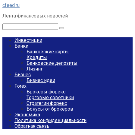
Перейти
cfeed.ru
к
Лента финансовых новостей
контенту
Поиск:
Инвестиции
Банки
Банковские карты
Кредиты
Банковские депозиты
Лизинг
Бизнес
Бизнес идеи
Forex
Брокеры форекс
Торговые советники
Стратегии форекс
Бонусы от брокеров
Экономика
Политика конфиденциальности
Обратная связь