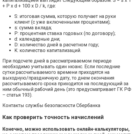
капитализацией выглядит следующим образом: S = s х 1
+ P х d + 100 х D / k, где:
S: итоговая сумма, которую получает на руки
клиент (с уже включенными процентами);
s: сумма вклада;
P: процентная ставка годовых (по договору);
d: календарные дни;
D: количество дней в расчетном году;
K: количество капитализаций.
При подсчете дней в рассматриваемом периоде
необходимо учитывать один нюанс. Если последние
сутки рассчитываемого времени приходятся на
выходную/праздничную дату, то днем окончания
рассчитываемого срока приходится на последующий за
ним обычный рабочий день (это предусматривает ГК РФ
– статья 193).
Контакты службы безопасности Сбербанка
Как проверить точность начислений
Конечно, можно использовать онлайн-калькуляторы,